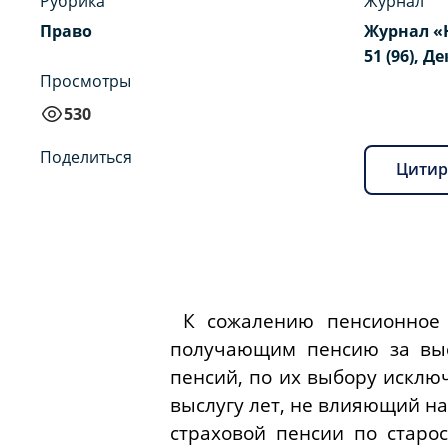
Рубрика
Журнал
Право
Журнал «
51 (96), Д
Просмотры
530
Поделиться
Цитир
К сожалению
пенсионное 
получающим пенсию за выс
пенсий, по их выбору исклю
выслугу лет, не влияющий на
страховой пенсии по старо