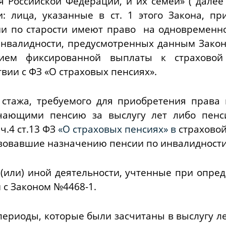
 Российской Федерации, и их семей» ( далее
и: лица, указанные в
ст. 1
этого Закона, пр
ии по старости имеют право на одновременн
 инвалидности, предусмотренных данным
Зако
нием фиксированной выплаты к страховой 
твии с
ФЗ
«О страховых пенсиях».
 стажа, требуемого для приобретения права
чающими пенсию за выслугу лет либо пенс
ч.4 ст.13 ФЗ
«О страховых пенсиях» в
страхово
вовавшие назначению пенсии по инвалидности
 (или) иной деятельности, учтенные при опре
и с
Законом №4468-1.
ериоды, которые были засчитаны в выслугу ле