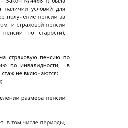
 – Закон №4468-1)
была
и наличии условий для
ое получение пенсии за
ном
, и страховой пенсии
пенсии по старости),
 на страховую пенсию по
ию по инвалидности, в
й стаж не включаются
:
;
делении размера пенсии
т, в том числе периоды,