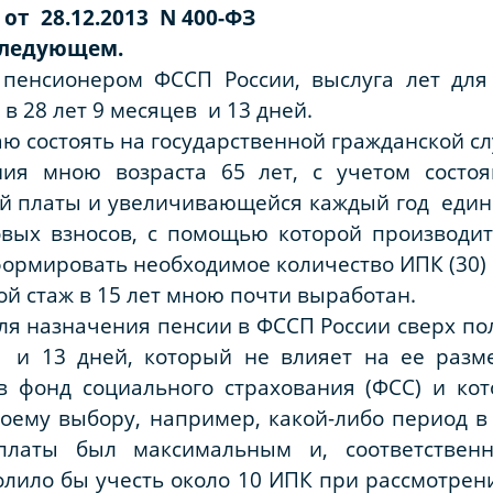
 от 28.12.2013 N 400-ФЗ
 следующем.
 пенсионером ФССП России, выслуга лет для
в 28 лет 9 месяцев и 13 дней.
ю состоять на государственной гражданской сл
ния мною возраста 65 лет, с учетом состо
й платы и увеличивающейся каждый год еди
овых взносов, с помощью которой производит
ормировать необходимое количество ИПК (30) м
й стаж в 15 лет мною почти выработан.
 для назначения пенсии в ФССП России сверх п
 и 13 дней, который не влияет на ее разме
в фонд социального страхования (ФСС) и к
оему выбору, например, какой-либо период в 
платы был максимальным и, соответственн
волило бы учесть около 10 ИПК при рассмотре