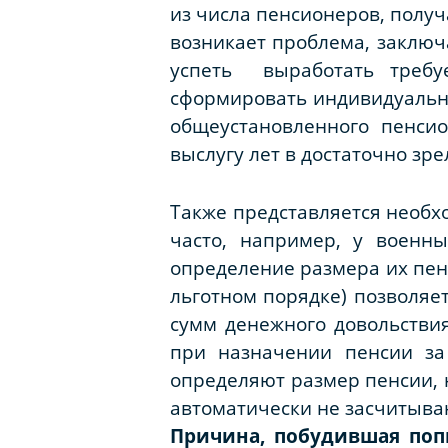
из числа пенсионеров, получ
возникает проблема, заключ
успеть выработать требу
сформировать индивидуальн
общеустановленного пенсио
выслугу лет в достаточно зре
Также представляется необх
часто, например, у военн
определение размера их пенси
льготном порядке) позволяе
сумм денежного довольствия
при назначении пенсии за
определяют размер пенсии, н
автоматически не засчитываю
Причина, побудившая поп