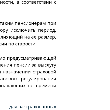
ости, в соответствии с
 таким пенсионерам при
ору исключить период,
 влияющий на ее размер,
ии по старости.
рямо предусматривающей
чения пенсии за выслугу
и назначении страховой
равового регулирования
овпадающих по времени
я застрахованных