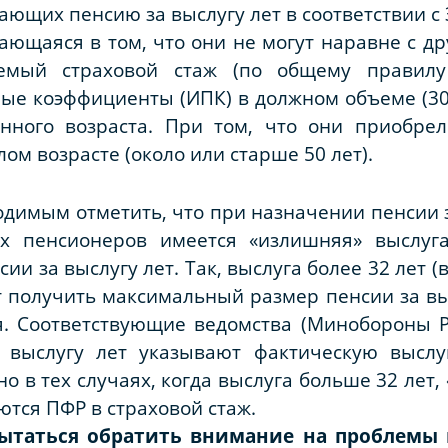
ающих пенсию за выслугу лет в соответствии с 
ающаяся в том, что они не могут наравне с д
емый страховой стаж (по общему правил
ые коэффициенты (ИПК) в должном объеме (30
нного возраста. При том, что они приобре
лом возрасте (около или старше 50 лет).
одимым отметить, что при назначении пенсии з
ых пенсионеров имеется «излишняя» выслуга
и за выслугу лет. Так, выслуга более 32 лет (
т получить максимальный размер пенсии за вы
. Соответствующие ведомства (Минобороны Ро
 выслугу лет указывают фактическую выслу
о в тех случаях, когда выслуга больше 32 лет
тся ПФР в страховой стаж.
ытаться обратить внимание на
проблемы 