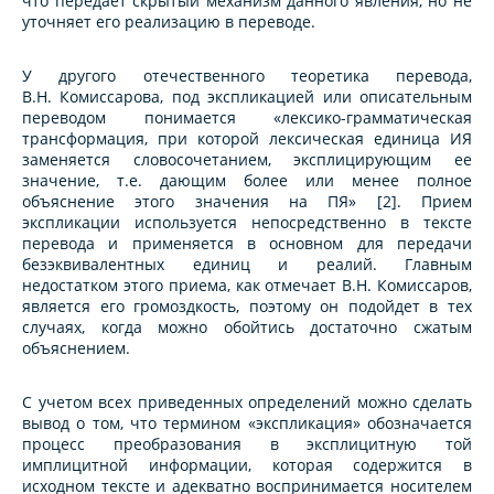
что передает скрытый механизм данного явления, но не
уточняет его реализацию в переводе.
У другого отечественного теоретика перевода,
В.Н. Комиссарова, под экспликацией или описательным
переводом понимается «лексико-грамматическая
трансформация, при которой лексическая единица ИЯ
заменяется словосочетанием, эксплицирующим ее
значение, т.е. дающим более или менее полное
объяснение этого значения на ПЯ» [2]. Прием
экспликации используется непосредственно в тексте
перевода и применяется в основном для передачи
безэквивалентных единиц и реалий. Главным
недостатком этого приема, как отмечает В.Н. Комиссаров,
является его громоздкость, поэтому он подойдет в тех
случаях, когда можно обойтись достаточно сжатым
объяснением.
С учетом всех приведенных определений можно сделать
вывод о том, что термином «экспликация» обозначается
процесс преобразования в эксплицитную той
имплицитной информации, которая содержится в
исходном тексте и адекватно воспринимается носителем