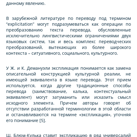
данному явлению.
В зарубежной литературе по переводу под термином
“explicitation” могут подразумеваться как операции по
преобразованию текста перевода, обусловленные
исключительно лингвистическими ограничениями двух
языковых систем, так и весь комплекс переводческих
преобразований, вытекающих из более широкого
контекста – ситуативного, социального, культурного.
У Ж. и К. Демануэли экспликация понимается как замена
описательной конструкцией культурной реалии, не
имеющей эквивалента в языке перевода. Этот прием
используется, когда другие традиционные способы
перевода (заимствование, калька, контекстуальный
эквивалент) могут затуманить или исказить смысл
исходного элемента. Причем авторы говорят об
отсутствии разработанной терминологии в этой области
и останавливаются на термине «экспликация», уточняя
его понимание [5].
Ш. Блюм-Кулька ставит экспликацию в ряд универсалий