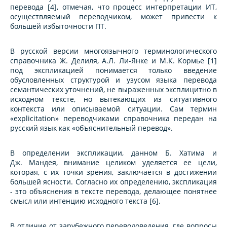
перевода [4], отмечая, что процесс интерпретации ИТ,
осуществляемый переводчиком, может привести к
большей избыточности ПТ.
В русской версии многоязычного терминологического
справочника Ж. Делиля, А.Л. Ли-Янке и М.К. Кормье [1]
под экспликацией понимается только введение
обусловленных структурой и узусом языка перевода
семантических уточнений, не выраженных эксплицитно в
исходном тексте, но вытекающих из ситуативного
контекста или описываемой ситуации. Сам термин
«explicitation» переводчиками справочника передан на
русский язык как «объяснительный перевод».
В определении экспликации, данном Б. Хатима и
Дж. Мандея, внимание целиком уделяется ее цели,
которая, с их точки зрения, заключается в достижении
большей ясности. Согласно их определению, экспликация
- это объяснения в тексте перевода, делающее понятнее
смысл или интенцию исходного текста [6].
В отличие от зарубежного переводоведения, где вопросы