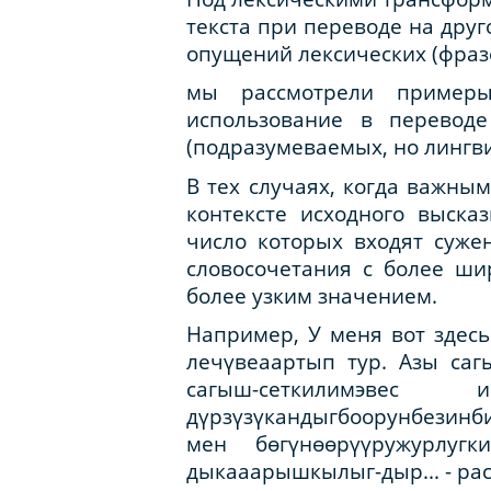
текста при переводе на друг
опущений лексических (фраз
мы рассмотрели примеры
использование в перевод
(подразумеваемых, но лингв
В тех случаях, когда важным
контексте исходного выск
число которых входят суже
словосо­четания с более ш
более узким значением.
Например,
У меня вот здесь
лечүвеаартып тур. Азы саг
сагыш-сеткилимэвес
дүрзүзүкандыгбоорунбезинб
мен бөгүнөөрүүружурлугк
дыкааарышкылыг-дыр... - р