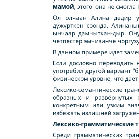
мамой
, этого она не смогл
Ол олчаан Алина дедир ур
дүжүрткен соонда, Алинан
ынчаар дамчыткан-дыр. Ону
четпестер эмчизинче чоргуз
В данном примере идет замен
Если дословно переводить 
употребил другой вариант “
физическом уровне, что дае
Лексико-семантические тран
образных и развёрнутых 
конкретным или узким зна
избежать излишней загруженн
Лексико-грамматические 
Среди грамматических тра