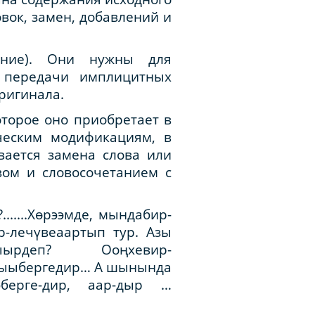
вок, замен, добавлений и
ение). Они нужны для
 передачи имплицитных
ригинала.
оторое оно приобретает в
ческим модификациям, в
вается замена слова или
вом и словосочетанием с
......Хөрээмде, мындабир-
р-лечүвеаартып тур. Азы
ыырдеп? Ооңхевир-
ылыыбергедир… А шынында
эберге-дир, аар-дыр …