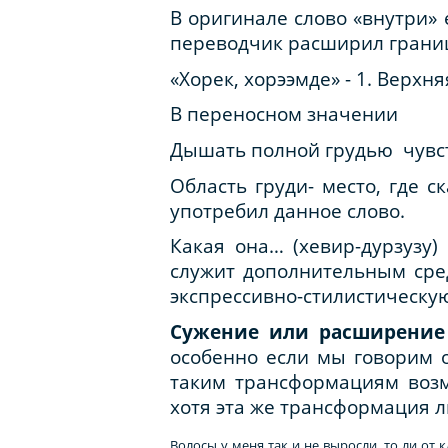
В оригинале слово «внутри» 
переводчик расширил границы
«Хорек, хорээмде» - 1. Верхн
В переносном значении
Дышать полной грудью чувств
Область груди- место, где 
употребил данное слово.
Какая она… (хевир-дурзузу)
служит дополнительным сред
экспрессивно-стилистическую
Сужение или расширение
особенно если мы говорим о
таким трансформациям возм
хотя эта же трансформация л
Волосы у меня так и не выросли, то ли от к