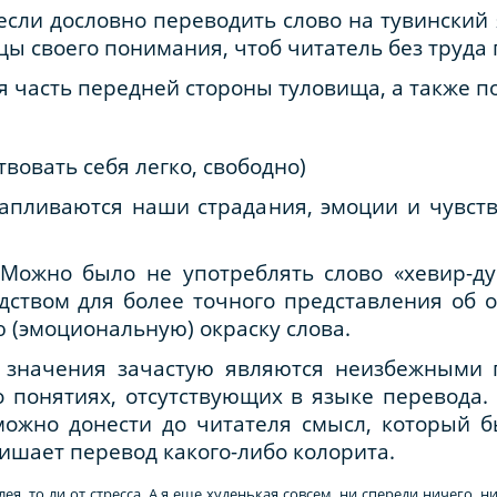
если дословно переводить слово на тувинский 
 своего понимания, чтоб читатель без труда 
яя часть передней стороны туловища, а также по
овать себя легко, свободно)
скапливаются наши страдания, эмоции и чувст
 Можно было не употреблять слово «хевир-дур
ством для более точного представления об о
 (эмоциональную) окраску слова.
значения зачастую являются неизбежными п
 понятиях, отсутствующих в языке перевода.
ожно донести до читателя смысл, который б
ишает перевод какого-либо колорита.
лея, то ли от стресса. А я еще худенькая совсем, ни спереди ничего, н