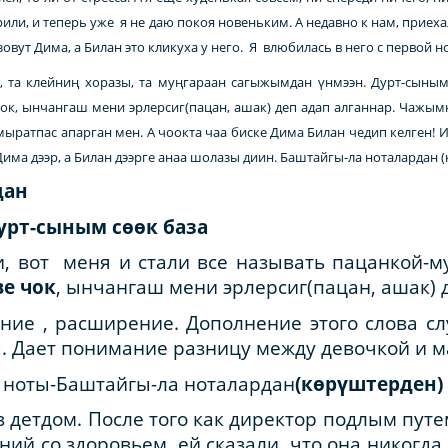
или, и теперь уже я не даю покоя новеньким. А недавно к нам, приехал
овут Дима, а Билан это кликуха у него. Я влюбилась в него с первой н
 та клейниң хоразы, та муңгараан сагыжымдан үнмээн. Дурт-сыным 
 чок, ынчангаш мени эрлерсиг(пацан, ашак) деп адап алганнар. Чажым
мыратпас апарган мен. А чоокта чаа биске Дима Билан чедип келген! И
има дээр, а Билан дээрге анаа шолазы диин. Баштайгы-ла ноталардан 
дан
урт-сыным сөөк база
и, вот меня и стали все называть пацанкой-
ве чок
, ынчангаш мени эрлерсиг(пацан, ашак) 
ление , расширение. Дополнение этого слова с
а. Дает понимание разницу между девочкой и 
й ноты-Баштайгы-ла ноталардан
(көрүштерден)
 детдом. После того как директор подлым путе
ий со здоровьем, ей сказали, что она никогд