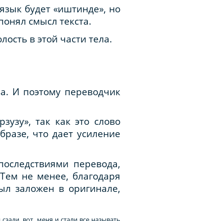
язык будет «иштинде», но
понял смысл текста.
лость в этой части тела.
ва. И поэтому переводчик
зузу», так как это слово
бразе, что дает усиление
оследствиями перевода,
 Тем не менее, благодаря
ыл заложен в оригинале,
и сзади, вот меня и стали все называть