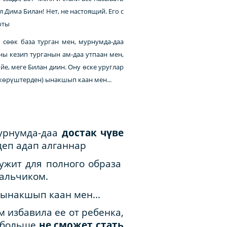
 Дима Билан! Нет, не настоящий. Его с
оты
сөөк база турган мен, мурнумда-даа
ны кезип турганын ам-даа утпаан мен,
йе, меге Билан диин. Ону өске уруглар
(көрүштерден) ынакшып каан мен...
мурнумда-даа
достак чүве
деп адап алганнар
лужит для полного образа
мальчиком.
ынакшып каан мен...
м избавила ее от ребенка,
а больше
не сможет стать