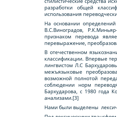
стилистические средства исх
разработки общей класси
использования переводчески
На основании определений т
В.С.Виноградов, Р.К.Минья
признаком перевода являе
перевыражение, преобразова
В отечественном языкознан
классификации. Впервые тер
лингвистом Л.С Бархударо
межъязыковые преобразова
возможной полнотой перед
соблюдении норм перевод
Бархударова, с 1980 года 
анализами.[3]
Нами были выделены лексич
Под лекси
ческими
трансформ