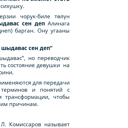
психушку.
ерзии чорук-биле төлүн
ыдавас сен деп
Алинага
неп) барган. Ону угааны
 шыдавас сен деп”
шыдавас”, но переводчик
ать состояние девушки на
оини.
применяются для передачи
 терминов и понятий с
м трансформации, чтобы
ским причинам.
Л. Комиссаров называет