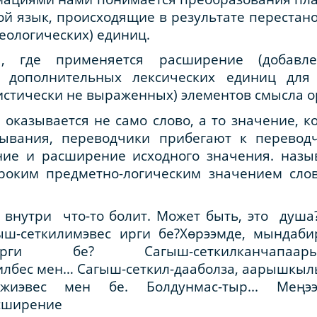
ой язык, происходящие в результате перестано
еологических) единиц.
, где применяется расширение (добавл
е дополнительных лексических единиц для
истически не выраженных) элементов смысла о
 оказывается не само слово, а то значение, к
азывания, переводчики прибегают к перевод
ние и расширение исходного значения. назы
ироким предметно-логическим значени­ем сло
 внутри что-то болит. Может быть, это душа?.
ыш-сеткилимэвес ирги бе?Хөрээмде, мындаби
 ирги бе? Сагыш-сеткилканчапаар
илбес мен… Сагыш-сеткил-дааболза, аарышк
ижиэвес мен бе. Болдунмас-тыр... Меңэ
асширение