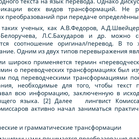
одного текста на язык перевода. Однако диску
фикации всех видов трансформаций. Не 
х преобразований при передаче определѐнных
аких ученых, как А.В.Федоров, А.Д.Швейцер,
р-Белоручева, Л.С.Бахударов и др. можно 
тся соотношение оригинал/перевод. В то
ние. Одним из двух типов перевыражения явл
ии широко применяется термин «переводчес
мин о переводческих трансформациях был изу
вым под переводческими трансформациями по
ния, необходимые для того, чтобы текст 
авал всю информацию, заключенную в исходн
ящего языка. [2] Далее лингвист Комисса
Комиссаров активно начал заниматься практи
еские и грамматические трансформации
ациями нами понимается преобразования пла