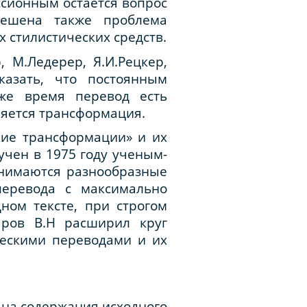
ссионным остается вопрос
решена также проблема
 стилистических средств.
 М.Ледерер, Я.И.Рецкер,
сказать, что постоянным
 же время перевод есть
яется трансформация.
кие трансформации» и их
чен в 1975 году ученым-
нимаются разнообразные
перевода с максимально
ом тексте, при строгом
ров В.Н расширил круг
ческими переводами и их
на содержания исходного