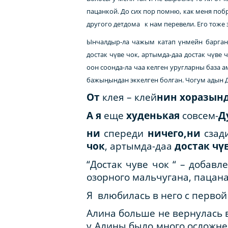
пацанкой. До сих пор помню, как меня побр
другого детдома к нам перевели. Его тоже з
Ынчалдыр-ла чажым катап үнмейн барган,
достак чүве чок, артымда-даа достак чүве
оон соонда-ла чаа келген уругларны база а
бажыңындан эккелген болган. Чогум адын Д
От
клея – клей
нин хоразын
А я
еще
худенькая
совсем-
Д
ни
спереди
ничего,ни
сзад
чок
, артымда-даа
достак чү
“Достак чуве чок “ – добав
озорного мальчугана, пацан
Я влюбилась в него с перво
Алина больше не вернулась в
у Алины было много осложнен