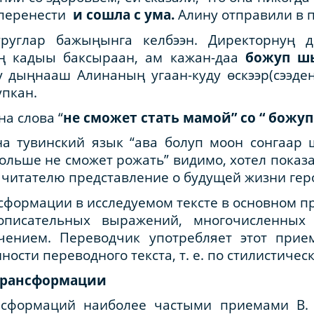
а перенести
и сошла с ума.
Алину отправили в 
углар бажыңынга келбээн. Директорнуң д
ың кадыы баксыраан, ам кажан-даа
божуп ш
 дыңнааш Алинаның угаан-куду өскээр(сээдең
упкан.
а слова “
не сможет стать мамой” со “ божуп
на тувинский язык “ава болуп моон сонгаар 
больше не сможет рожать” видимо, хотел показ
т читателю представление о будущей жизни гер
сформации в исследуемом тексте в основном 
описательных выражений, многочисленных
чением. Переводчик употребляет этот прие
ости переводного текста, т. е. по стилистиче
трансформации
нсформаций наиболее частыми приемами В. 