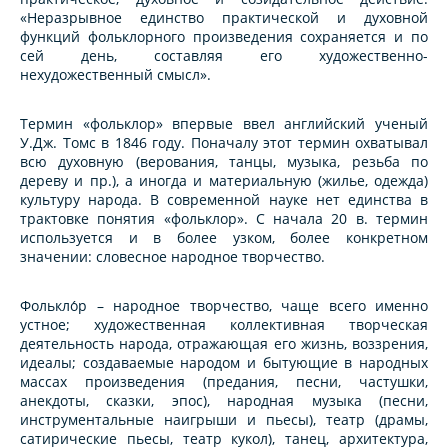
«Неразрывное единство практической и духовной
функций фольклорного произведения сохраняется и по
сей день, составляя его художественно-
нехудожественный смысл».
Термин «фольклор» впервые ввел английский ученый
У.Дж. Томс в 1846 году. Поначалу этот термин охватывал
всю духовную (верования, танцы, музыка, резьба по
дереву и пр.), а иногда и материальную (жилье, одежда)
культуру народа. В современной науке нет единства в
трактовке понятия «фольклор». С начала 20 в. термин
используется и в более узком, более конкретном
значении: словесное народное творчество.
Фолькло́р – народное творчество, чаще всего именно
устное; художественная коллективная творческая
деятельность народа, отражающая его жизнь, воззрения,
идеалы; создаваемые народом и бытующие в народных
массах произведения (предания, песни, частушки,
анекдоты, сказки, эпос), народная музыка (песни,
инструментальные наигрыши и пьесы), театр (драмы,
сатирические пьесы, театр кукол), танец, архитектура,