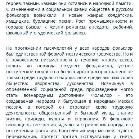
героев, такими, какими они остались в народной памяти.
С изменениями в социальной жизни общества в русском
фольклоре возникали и новые жанры: солдатские,
ямщицкие, бурлацкие песни. Рост промышленности и
городов вызвал к жизни романсы, анекдоты, рабочий,
школьный и студенческий фольклор.
На протяжении тысячелетий у всех народов фольклор
был единственной формой поэтического творчества. Но и
с появлением письменности в течение многих веков,
вплоть до периода позднего феодализма, устное
поэтическое творчество было широко распространено не
только среди трудового народа, но и среди высших слоев
общества: дворянства, духовенства. Возникнув в
определенной социальной среде, произведение могло
стать всенародным достоянием. Фольклор – это
создаваемая народом и бытующая в народных массах
поэзия, в которой он отражает свою трудовую
деятельность, общественный и бытовой уклад, знание
жизни, природы, культы и верования. В фольклоре
воплощены воззрения, идеалы и стремления народа, его
поэтическая фантазия, богатейший мир мыслей, чувств,
переживаний, протест против эксплуатации и гнета,