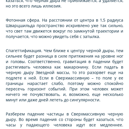
казаться, что черная дыра не приближается, а удаляется,
но это всего лишь иллюзия.
Фотонная сфера. На расстоянии от центра в 1,5 радиуса
Шварцшильда пространство искривлено уже так сильно,
что свет там движется вокруг по замкнутой траектории и
получается, что можно увидеть себя с затылка.
Спагеттификация. Чем ближе к центру черной дыры, тем
сильнее будет разница в силе притяжения на уровне ног
и головы. Соответственно, гравитация в падении будет
растягивать человека как макаронину. Если падать в
черную дыру Звездной массы, то это разорвет еще на
подлете к ней. Если в Сверхмассивную – то поле у ее
границы нарастает слабо, поэтому можно спокойно
пересечь горизонт событий. При этом человек может
ничего не почувствовать, и, возможно, еще несколько
минут или даже дней лететь до сингулярности.
Разберем падение частицы в Сверхмассивную черную
дыру. Во время падения со стороны будет казаться, что
часы у падающего человека идут все медленнее.