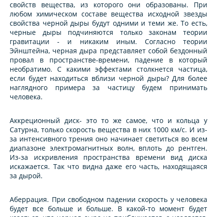
свойств вещества, из которого они образованы. При
любом химическом составе вещества исходной звезды
свойства черной дыры будут одними и теми же. То есть,
черные дыры подчиняются только законам теории
гравитации - и никаким иным. Согласно теории
Эйнштейна, черная дыра представляет собой бездонный
провал в пространстве-времени, падение в который
необратимо. С какими эффектами столкнется частица,
если будет находиться вблизи черной дыры? Для более
наглядного примера за частицу будем принимать
человека.
Аккреционный диск- это то же самое, что и кольца у
Сатурна, только скорость вещества в них 1000 км/с. И из-
за интенсивного трения оно начинает светиться во всем
диапазоне электромагнитных волн, вплоть до рентген.
Из-за искривления пространства времени вид диска
искажается. Так что видна даже его часть, находящаяся
за дырой.
Аберрация. При свободном падении скорость у человека
будет все больше и больше. В какой-то момент будет