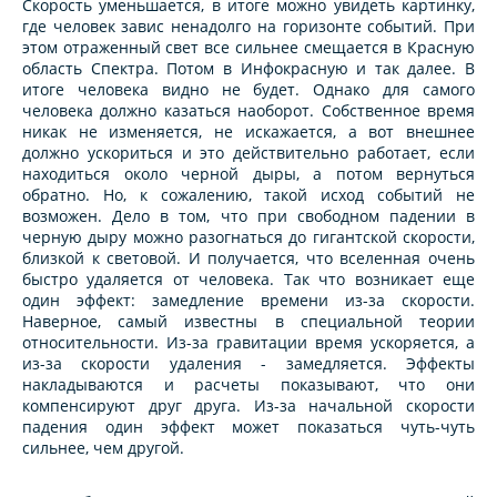
Скорость уменьшается, в итоге можно увидеть картинку,
где человек завис ненадолго на горизонте событий. При
этом отраженный свет все сильнее смещается в Красную
область Спектра. Потом в Инфокрасную и так далее. В
итоге человека видно не будет. Однако для самого
человека должно казаться наоборот. Собственное время
никак не изменяется, не искажается, а вот внешнее
должно ускориться и это действительно работает, если
находиться около черной дыры, а потом вернуться
обратно. Но, к сожалению, такой исход событий не
возможен. Дело в том, что при свободном падении в
черную дыру можно разогнаться до гигантской скорости,
близкой к световой. И получается, что вселенная очень
быстро удаляется от человека. Так что возникает еще
один эффект: замедление времени из-за скорости.
Наверное, самый известны в специальной теории
относительности. Из-за гравитации время ускоряется, а
из-за скорости удаления - замедляется. Эффекты
накладываются и расчеты показывают, что они
компенсируют друг друга. Из-за начальной скорости
падения один эффект может показаться чуть-чуть
сильнее, чем другой.