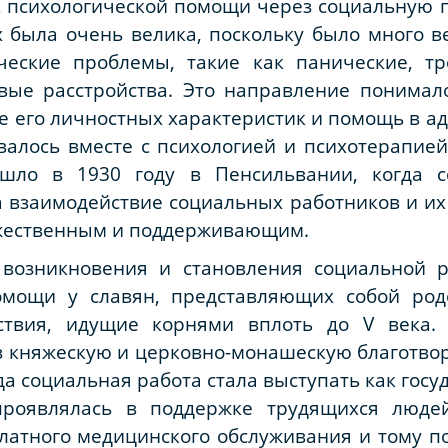
 психологической помощи через социальную п
х была очень велика, поскольку было много 
ческие проблемы, такие как панические, т
овые расстройства. Это направление понимал
е его личностных характеристик и помощь в 
алось вместе с психологией и психотерапией
шло в 1930 году в Пенсильвании, когда с
 а взаимодействие социальных работников и и
ужественным и поддерживающим.
 возникновения и становления социальной р
омощи у славян, представляющих собой р
йствия, идущие корнями вплоть до
V
века. 
 княжескую и церковно-монашескую благотвор
ода социальная работа стала выступать как гос
проявлялась в поддержке трудящихся люд
латного медицинского обслуживания и тому по