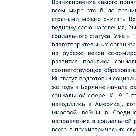
Возникновение самого понят
всем мире это было возни
странами можно считать В
бедному слою населения, бы
социального статуса. Уже к 
благотворительных организа
на рубеже веков сформиро
развития практики социа
соответствующее образовани
Институт подготовки социал
же году в Берлине начала р
социальной сфере. К 1910 г
находились в Америке), ко
мировой войны в Соедине
направление в социальной р
всего в психиатрических сл