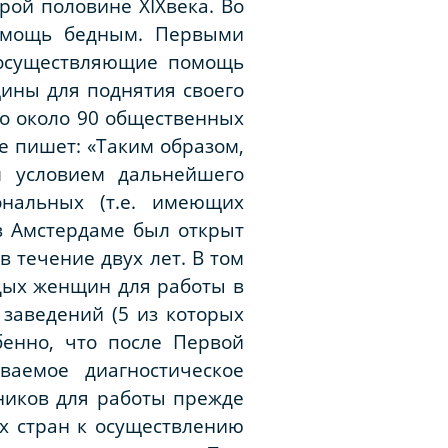
торой половине
XIX
века. Во
помощь бедным. Первыми
 осуществляющие помощь
ины для поднятия своего
ло около 90 общественных
е пишет: «Таким образом,
м условием дальнейшего
нальных (т.е. имеющих
 в Амстердаме был открыт
 течение двух лет. В том
дых женщин для работы в
 заведений (5 из которых
бенно, что после Первой
аемое диагностическое
ников для работы прежде
ых стран к осуществлению