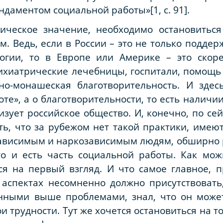
даментом социальной работы»[1, с. 91].
рическое значение, необходимо остановитьс
м. Ведь, если в России – это не только поддер
огии, то в Европе или Америке – это скор
ихиатрические лечебницы, госпитали, помощь
но-монашеская благотворительность. И зде
оте», а о благотворительности, то есть налич
зует российское общество. И, конечно, по сей
ать, что за рубежом нет такой практики, име
ависимым и наркозависимым людям, обширно 
о и есть часть социальной работы. Как мож
ся на первый взгляд. И что самое главное, 
аспектах несомненно должно присутствовать
нными выше проблемами, знал, что он може
и трудности. Тут же хочется остановиться на т