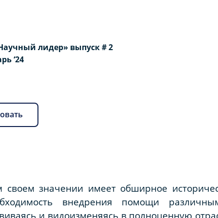
Научный лидер» выпуск # 2
арь ‘24
овать
 своем значении имеет обширное историчес
обходимость внедрения помощи различны
звиваясь и видоизменяясь в полноценную отра