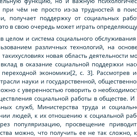
тельную функцию, но и важную психологичес
при чём не просто из-за трудностей в поис
ии, получает поддержку от социальных рабо
 это в свою очередь может играть определяющу
 в целом и система социального обслуживания
льзованием различных технологий, на основ
и такихусловиях новая область деятельности м
 вклад в оказание социальной поддержки на
переходной экономики[2, с. 3]. Рассмотрев 
отрасли науки и государственной, общественно
можно с уверенностью говорить о необходимо
ществления социальной работы в обществе. И э
ных служб, Министерства труда и социальн
ании людей, к их отношению к социальной раб
ерез популяризацию, просвещение приводит
ства можно, что получить ее не так сложно, к