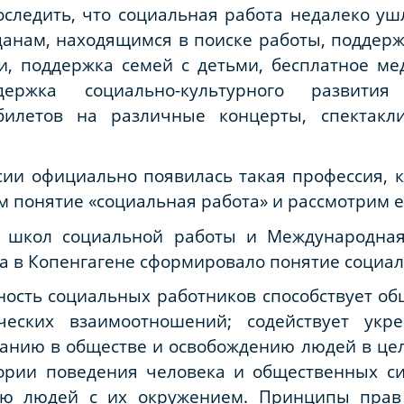
ледить, что социальная работа недалеко ушл
данам, находящимся в поиске работы, поддер
и, поддержка семей с детьми, бесплатное ме
ержка социально-культурного развития
билетов на различные концерты, спектакли
ссии официально появилась такая профессия, 
 понятие «социальная работа» и рассмотрим ее
 школ социальной работы и Международна
да в Копенгагене сформировало понятие социа
ность социальных работников способствует о
еских взаимоотношений; содействует укре
анию в обществе и освобождению людей в це
еории поведения человека и общественных си
вию людей с их окружением. Принципы прав