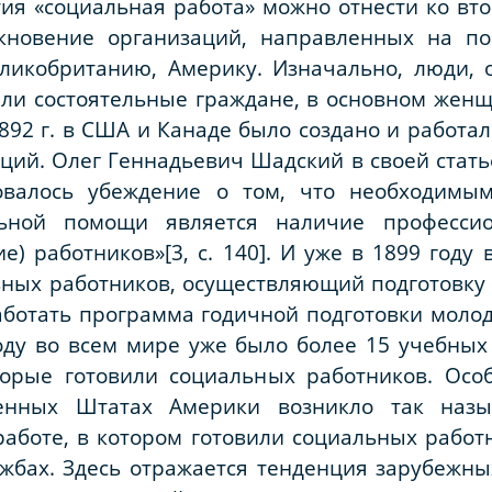
ия «социальная работа» можно отнести ко в
кновение организаций, направленных на 
еликобританию, Америку. Изначально, люди,
ли состоятельные граждане, в основном женщ
1892 г. в США и Канаде было создано и работа
ций. Олег Геннадьевич Шадский в своей стать
валось убеждение о том, что необходимы
льной помощи является наличие профессио
е) работников»[3, с. 140]. И уже в 1899 году
ьных работников, осуществляющий подготовку в
аботать программа годичной подготовки моло
оду во всем мире уже было более 15 учебных
торые готовили социальных работников. Осо
нных Штатах Америки возникло так назыв
аботе, в котором готовили социальных работ
ужбах. Здесь отражается тенденция зарубежн