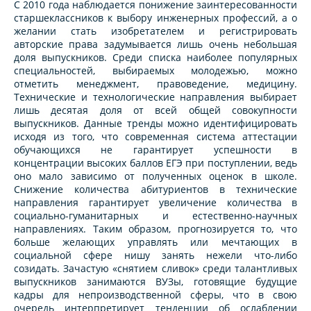
С 2010 года наблюдается понижение заинтересованности
старшеклассников к выбору инженерных профессий, а о
желании стать изобретателем и регистрировать
авторские права задумывается лишь очень небольшая
доля выпускников. Среди списка наиболее популярных
специальностей, выбираемых молодежью, можно
отметить менеджмент, правоведение, медицину.
Технические и технологические направления выбирает
лишь десятая доля от всей общей совокупности
выпускников. Данные тренды можно идентифицировать
исходя из того, что современная система аттестации
обучающихся не гарантирует успешности в
концентрации высоких баллов ЕГЭ при поступлении, ведь
оно мало зависимо от полученных оценок в школе.
Снижение количества абитуриентов в технические
направления гарантирует увеличение количества в
социально-гуманитарных и естественно-научных
направлениях. Таким образом, прогнозируется то, что
больше желающих управлять или мечтающих в
социальной сфере нишу занять нежели что-либо
созидать. Зачастую «снятием сливок» среди талантливых
выпускников занимаются ВУЗы, готовящие будущие
кадры для непроизводственной сферы, что в свою
очередь интерпретирует тенденции об ослаблении