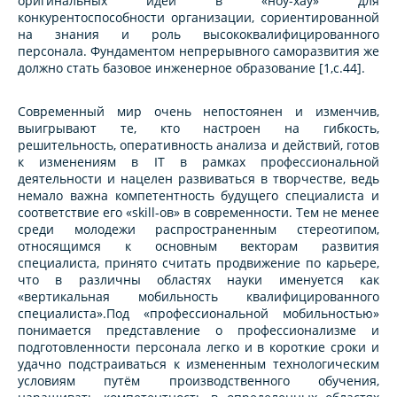
оригинальных идей в «ноу-хау» для
конкурентоспособности организации, сориентированной
на знания и роль высококвалифицированного
персонала. Фундаментом непрерывного саморазвития же
должно стать базовое инженерное образование [1,c.44].
Современный мир очень непостоянен и изменчив,
выигрывают те, кто настроен на гибкость,
решительность, оперативность анализа и действий, готов
к изменениям в IT в рамках профессиональной
деятельности и нацелен развиваться в творчестве, ведь
немало важна компетентность будущего специалиста и
соответствие его «skill-ов» в современности. Тем не менее
среди молодежи распространенным стереотипом,
относящимся к основным векторам развития
специалиста, принято считать продвижение по карьере,
что в различны областях науки именуется как
«вертикальная мобильность квалифицированного
специалиста».Под «профессиональной мобильностью»
понимается представление о профессионализме и
подготовленности персонала легко и в короткие сроки и
удачно подстраиваться к измененным технологическим
условиям путём производственного обучения,