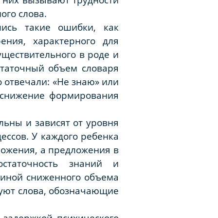
ого слова.
ись такие ошибки, как
ения, характерного для
уществительного в роде и
статочный объем словаря
 отвечали: «Не знаю» или
т снижение формирования
льны и зависят от уровня
ссов. У каждого ребенка
ложения, а предложения в
остаточность знаний и
чиной сниженного объема
твуют слова, обозначающие
 задержкой психического