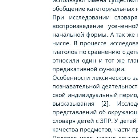
обобщение категориальных н
При исследовании словар
воспроизведение усеченно
начальной формы. А так же 
числе. В процессе исследов
глаголов по сравнению с дет
относили один и тот же гл
предикативной функции.
Особенности лексического з
познавательной деятельност
свой индивидуальный период
высказывания [2]. Иссле
представлений об окружающ
словаря детей с ЗПР. У дете
качества предметов, части пр
Подводя итог, можно конкр