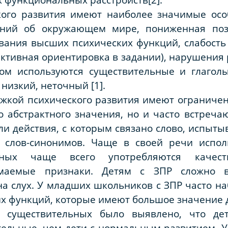
кого развития имеют наиболее значимые осо
ений об окружающем мире, пониженная позн
ания высших психических функций, слабость
активная ориентировка в задании), нарушения 
ном используются существительные и глагол
низкий, неточный [1].
жкой психического развития имеют ограничен
о абстрактного значения, но и часто встреч
ли действия, с которым связано слово, испыты
о слов-синонимов. Чаще в своей речи испол
ьных чаще всего употребляются качест
имаемые признаки. Детям с ЗПР сложно в
а слух. У младших школьников с ЗПР часто н
х функций, которые имеют большое значение д
я существительных было выявлено, что де
ельные, чем дети с нормальным развитием. У