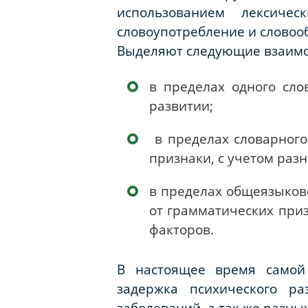
использованием лексич
словоупотребление и словоо
Выделяют следующие взаимод
­в пределах одного сл
развитии;
­ в пределах словарно
признаки, с учетом раз
­в пределах общеязыков
от грамматических приз
факторов.
В настоящее время самой
задержка психического ра
заболеваний, а так же разны