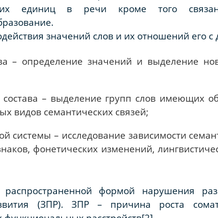
еских единиц в речи кроме того связ
бразование.
ействия значений слов и их отношений его с 
ова – определение значений и выделение
но
го состава – выделение групп слов имеющих
о
ных видов семантических связей;
ой системы – исследование зависимости
семан
наков, фонетических изменений, лингвистиче
 распространенной формой нарушения разв
звития (ЗПР). ЗПР – причина роста сома
х функциональных расстройств[2].