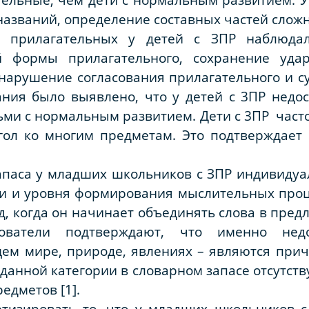
азваний, определение составных частей сложн
я прилагательных у детей с ЗПР наблюдал
й формы прилагательного, сохранение удар
нарушение согласования прилагательного и с
ания было выявлено, что у детей с 3ПР недо
ьми с нормальным развитием. Дети с 3ПР часто
агол ко многим предметам. Это подтверждае
апаса у младших школьников с ЗПР индивидуа
и и уровня формирования мыслительных проце
, когда он начинает объединять слова в пред
дователи подтверждают, что именно нед
ем мире, природе, явлениях – являются при
й данной категории в словарном запасе отсутс
едметов [1].
етизировать то, что у младших школьников с