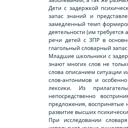
Дети с задержкой психичес
запас знаний и представл
замедленный темп формиров
деятельности (им требуется 
речи детей с ЗПР в основ
глагольный словарный запас 
Младшие школьники с задер
знают многих слов не тольк
слова описанием ситуации и
слов-антонимов и особенн
лексики. Из прилагател
непосредственно восприн
предложения, воспринятые н
развитие высших психически
При исследовании словар
используют имена существит