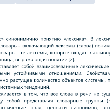
с» синонимично понятию «лексика». В лекс
словарь – включающий лексемы (слова) поним
ловарь – те лексемы, которые входят в активн
иница, выражающая понятие [2].
дставляет собой взаимосвязанные лексически
ными устойчивыми отношениями. Свойствам
янно растущее количество объектов системы,
системных тенденций.
живается в том, что все слова в речи не су
у собой представляя словарные группы (л
антические поля, цепочки синонимов, ан