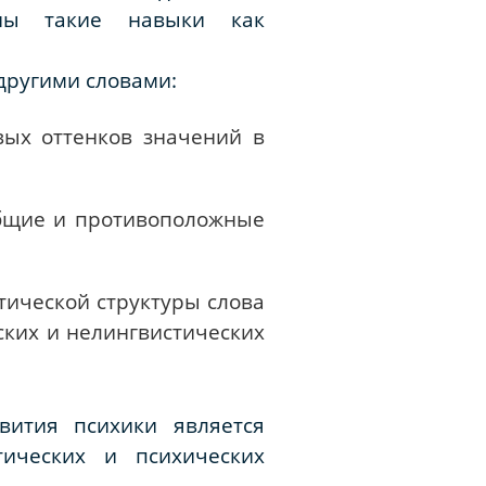
аны такие навыки как
другими словами:
вых оттенков значений в
бщие и противоположные
тической структуры слова
ских и нелингвистических
ития психики является
тических и психических