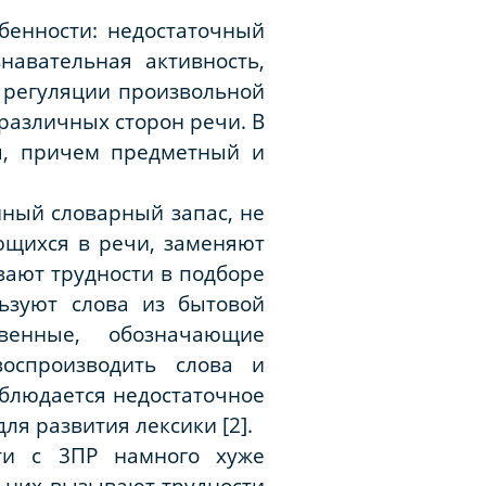
бенности: недостаточный
авательная активность,
 регуляции произвольной
различных сторон речи. В
ы, причем предметный и
ный словарный запас, не
ающихся в речи, заменяют
вают трудности в подборе
ьзуют слова из бытовой
венные, обозначающие
оспроизводить слова и
аблюдается недостаточное
ля развития лексики [2].
ти с 3ПР намного хуже
 них вызывают трудности