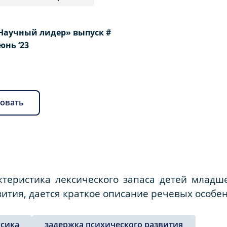
Научный лидер» выпуск #
Июнь ‘23
овать
ктеристика лексического запаса детей младш
ития, дается краткое описание речевых особе
ксика
задержка психического развития