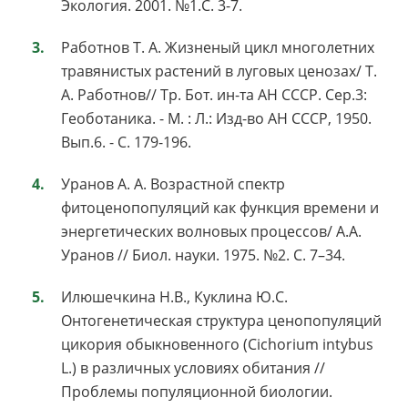
Экология. 2001. №1.С. 3-7.
Работнов Т. А. Жизненый цикл многолетних
травянистых растений в луговых ценозах/ Т.
А. Работнов// Тр. Бот. ин-та АН СССР. Сер.3:
Геоботаника. - М. : Л.: Изд-во АН СССР, 1950.
Вып.6. - С. 179-196.
Уранов А. А. Возрастной спектр
фитоценопопуляций как функция времени и
энергетических волновых процессов/ А.А.
Уранов // Биол. науки. 1975. №2. С. 7–34.
Илюшечкина Н.В., Куклина Ю.С.
Онтогенетическая структура ценопопуляций
цикория обыкновенного (Cichorium intybus
L.) в различных условиях обитания //
Проблемы популяционной биологии.