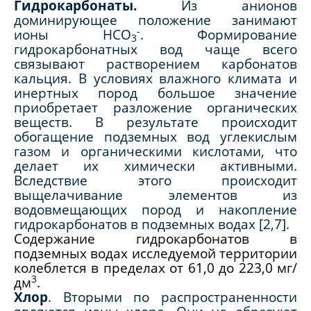
Гидрокарбонаты.
Из анионов
доминирующее положение занимают
-
ионы HCO
. Формирование
3
гидрокарбонатных вод чаще всего
связывают растворением карбонатов
кальция. В условиях влажного климата и
инертных пород большое значение
приобретает разложение органических
веществ. В результате происходит
обогащение подземных вод углекислым
газом и органическими кислотами, что
делает их химически активными.
Вследствие этого происходит
выщелачивание элементов из
водовмещающих пород и накопление
гидрокарбонатов в подземных водах [2,7].
Содержание гидрокарбонатов в
подземных водах исследуемой территории
колеблется в пределах от 61,0 до 223,0 мг/
3
дм
.
Хлор
. Вторыми по распространенности