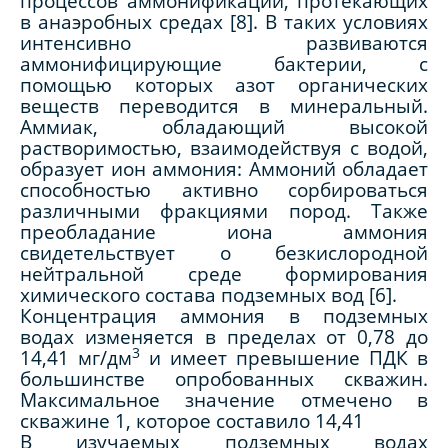
процессов аммонификации, протекающих
в анаэробных средах [8]. В таких условиях
интенсивно развиваются
аммонифицирующие бактерии, с
помощью которых азот органических
веществ переводится в минеральный.
Аммиак, обладающий высокой
растворимостью, взаимодействуя с водой,
образует ион аммония: Аммоний обладает
способностью активно сорбироваться
различными фракциями пород. Также
преобладание иона аммония
свидетельствует о безкислородной
нейтральной среде формирования
химического состава подземных вод [6].
Концентрация аммония в подземных
водах изменяется в пределах от 0,78 до
3
14,41 мг/дм
и имеет превышение ПДК в
большинстве опробованных скважин.
Максимальное значение отмечено в
скважине 1, которое составило 14,41
В изучаемых подземных водах