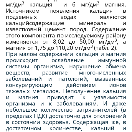
3
3
мг/дм
кальция и 6 мг/дм
магния.
Источником появления кальция в
подземных водах являются
кальцийсодержащие минералы и
известковый цемент пород. Содержание
этого компонента по исследуемому району
3
изменяется от 8,02 до 50,00 мг/дм
, а
3
магния от 1,75 до 110,20 мг/дм
(табл. 2).
При малом содержании кальция и магния
происходит ослабление иммунной
системы организма, нарушение обмена
веществ, развитие многочисленных
заболеваний и патологий, вызванных
конкурирующим действием ионов
тяжелых металлов. Неполучение кальция
и магния приводит к уязвимости
организма и к заболеваниям. И даже
небольшое количество загрязнителей (в
пределах ПДК) достаточно для отклонений
в состоянии здоровья. Содержащая же, в
достаточном количестве, кальций и