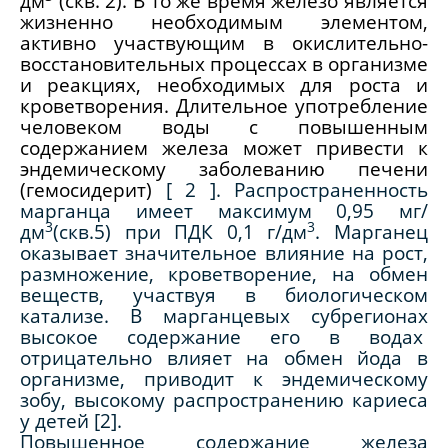
дм
(скв. 2). В то же время железо является
жизненно необходимым элементом,
активно участвующим в окислительно-
восстановительных процессах в организме
и реакциях, необходимых для роста и
кроветворения. Длительное употребление
человеком воды с повышенным
содержанием железа может привести к
эндемическому заболеванию печени
(гемосидерит)
[
2
]
. Распространенность
марганца имеет максимум 0,95 мг/
3
3
дм
(скв.5) при ПДК 0,1 г/дм
. Марганец
оказывает значительное влияние на рост,
размножение, кроветворение, на обмен
веществ, участвуя в биологическом
катализе. В марганцевых субрегионах
высокое содержание его в водах
отрицательно влияет на обмен йода в
организме, приводит к эндемическому
зобу, высокому распространению кариеса
у детей [2].
Повышенное содержание железа