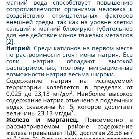
магний вода способствует повышению
сопротивляемости организма человека к
воздействию отрицательных факторов
внешней среды, так как на уровне клетки
кальций и магний блокируют губительное
для нее действие ионов тяжелых металлов
[2].
Натрий
. Среди катионов на первом месте
по растворимости стоят ионы натрия. Все
соли натрия обладают высокой
растворимостью, поэтому миграционные
возможности натрия весьма широки.
Содержание натрия на исследуемой
территории колеблется в пределах от
3
0,025 до 23,13 мг/дм
. Наиболее высокое
содержание натрия отмечено в подземных
водах скважины № 5, которое достигает
3
величины 23,13 мг/дм
.
Железо и марганец.
Повсеместно в
рассматриваемом районе содержание
железа превышает ПДК, достигая 28,58 мг/
3