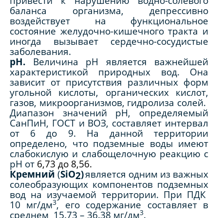
привести к нарушению водно-солевого
баланса организма, депрессивно
воздействует на функциональное
состояние желудочно-кишечного тракта и
иногда вызывает сердечно-сосудистые
заболевания.
рН.
Величина рН является важнейшей
характеристикой природных вод. Она
зависит от присутствия различных форм
угольной кислоты, органических кислот,
газов, микроорганизмов, гидролиза солей.
Диапазон значений рН, определяемый
СанПиН, ГОСТ и ВОЗ, составляет интервал
от 6 до 9. На данной территории
определено, что подземные воды имеют
слабокислую и слабощелочную реакцию с
рН от
6,73 до 8,56.
Кремний
(
SiO
)
является одним из важных
2
солеобразующих компонентов подземных
вод на изучаемой территории. При ПДК
3
10 мг/дм
, его содержание составляет в
3
среднем 15.73 – 36.38 мг/дм
.