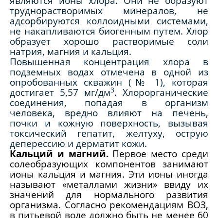
являются
ионы хлора. Они не образуют
труднорастворимых минералов, не
адсорбируются коллоидными системами,
не накапливаются биогенным путем. Хлор
образует хорошо растворимые соли
натрия, магния и кальция.
Повышенная концентрация хлора в
подземных водах отмечена в одной из
опробованных скважин (№ 1), которая
3
достигает 5,57 мг/дм
. Хлорорганические
соединения, попадая в организм
человека, вредно влияют на печень,
почки и кожную поверхность, вызывая
токсический гепатит, желтуху, острую
деперессию и дерматит кожи.
Кальций и магний.
Первое место среди
солеобразующих компонентов занимают
ионы кальция и магния. Эти ионы иногда
называют «металлами жизни» ввиду их
значений для нормального развития
организма. Согласно рекомендациям ВОЗ,
в питьевой воде должно быть не менее 60