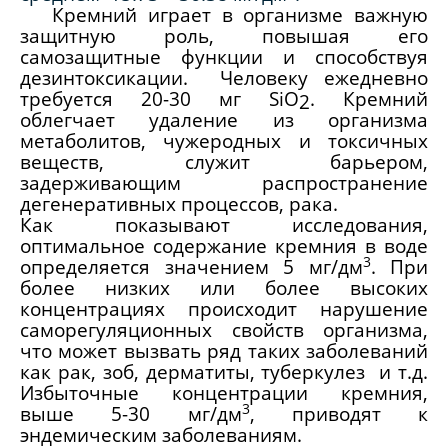
Кремний играет в организме важную
защитную роль, повышая его
самозащитные функции и способствуя
дезинтоксикации. Человеку ежедневно
требуется 20-30 мг
SiO
. Кремний
2
облегчает удаление из организма
метаболитов, чужеродных и токсичных
веществ, служит барьером,
задерживающим распространение
дегенеративных процессов, рака.
Как показывают исследования,
оптимальное содержание кремния в воде
3
определяется значением 5 мг/дм
. При
более низких или более высоких
концентрациях происходит нарушение
саморегуляционных свойств организма,
что может вызвать ряд таких заболеваний
как рак, зоб, дерматиты, туберкулез и т.д.
Избыточные концентрации кремния,
3
выше 5-30 мг/дм
, приводят к
эндемическим заболеваниям.