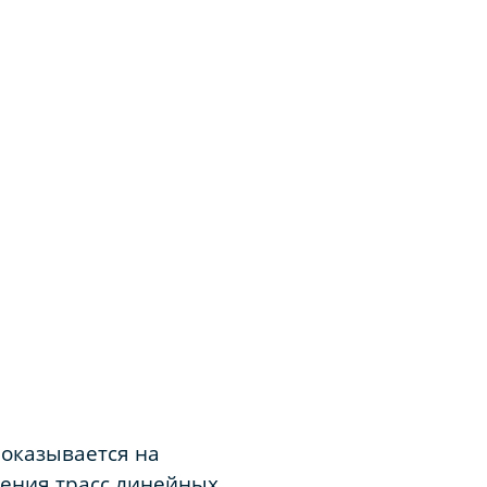
оказывается на
дения трасс линейных