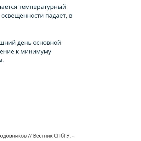
ушается температурный
 освещенности падает, в
яшний день основной
дение к минимуму
ы.
довников // Вестник СПбГУ. –