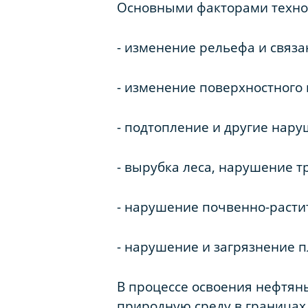
Основными факторами техног
- изменение рельефа и связ
- изменение поверхностного и
- подтопление и другие нар
- вырубка леса, нарушение т
- нарушение почвенно-растит
- нарушение и загрязнение п
В процессе освоения нефтян
природную среду в границах