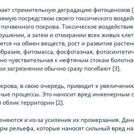
ает стремительную деградацию фитоценозов [3
рямую посредством своего токсического воздейс
почвенного покрова. Токсическое воздействие
ушении, а затем и отмирании всех живых клето
тся на обмен веществ, рост и развитие растени
бразие, фитомасса, фосфотазная, фотосинтети
но чувствительная к нефтяным стокам болотная
и загрязнении обычно сразу погибают [3].
крова, в свою очередь, приводит к увеличени
нные процессы. Это наносит вред инженерным 
 облик территории [2].
еняются и из-за усиления их промерзания. Да
м рельефа, которые наносят сильный вред н