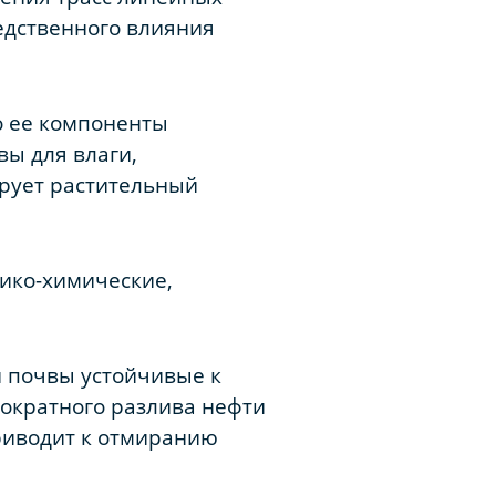
едственного влияния
о ее компоненты
вы для влаги,
ирует растительный
зико-химические,
 почвы устойчивые к
ократного разлива нефти
риводит к отмиранию