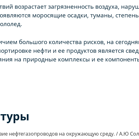
твий возрастает загрязненность воздуха, нар
оявляются моросящие осадки, туманы, степень
ололед.
личием большого количества рисков, на сегодн
портировке нефти и ее продуктов является све
яния на природные комплексы и ее компонент
атуры
вие нефтегазопроводов на окружающую среду. / А.Ю Соло