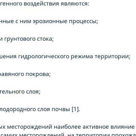
енного воздействия являются:
анные с ним эрозионные процессы;
 грунтового стока;
ушения гидрологического режима территории;
равяного покрова;
ельного слоя;
лодородного слоя почвы [1].
ых месторождений наиболее активное влияние 
 самих месторождений, на территории прохож