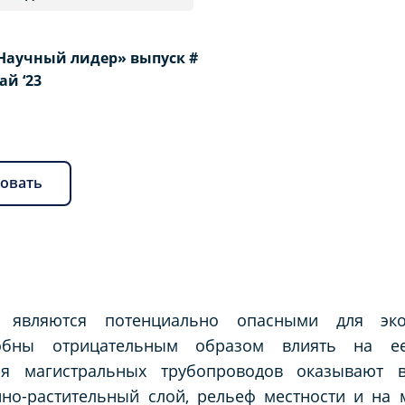
Научный лидер» выпуск #
Май ‘23
овать
ы являются потенциально опасными для экол
собны отрицательным образом влиять на е
ия магистральных трубопроводов оказывают в
нно-растительный слой, рельеф местности и на