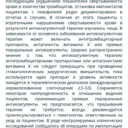
последующим ухудшением показателей свертываемости
крови и количества тромбоцитов. Установка имплантатов
пациентам с гемофилией редко документировано в
отчетах о случаях. В отличие от этого, пациенты с
ятрогенными нарушениями свертываемости крови в
результате антикоагулянтной терапии изучались чаще. В
зависимости от основного заболевания антикоагулянтная
терапия может включать антитромбоцитарные
препараты, антагонисты витамина К или прямые
пероральные антикоагулянты. Широко распространено
мнение о том, что антикоагулянтную терапию
антитромбоцитарными препаратами или антагонистами
витамина К не следует прекращать при проведении
стоматологических хирургических вмешательств, пока
используется один препарат и уровень активности
находится в терапевтическом диапазоне (международное
нормализованное соотношение 2,5-3,0). Сохраняется
некоторая неопределенность в отношении ведения
пациентов, принимающих прямые пероральные
антикоагулянты, но предполагается, что прерывания
терапии не требуется; всегда рекомендуется
проконсультироваться с гематологом, ответственным за
уход за пациентом. В ряде контролируемых клинических
исследований сообщалось об операциях по имплантации