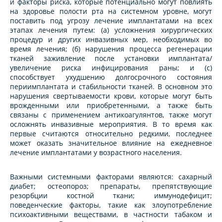
и факторы риска, которые потенциально могут повлиять
на здоровье полости рта на системном уровне, могут
поставить под угрозу лечение имплантатами на всех
этапах лечения путем: (а) усложнения хирургических
процедур и других инвазивных мер, необходимых во
время лечения; (б) нарушения процесса регенерации
тканей заживление после установки имплантата/
увеличение риска инфицирования раны; и (c)
способствует ухудшению долгосрочного состояния
периимплантата и стабильности тканей. В основном это
нарушения свертываемости крови, которые могут быть
врожденными или приобретенными, а также быть
связаны с применением антикоагулянтов, также могут
осложнять инвазивные мероприятия. В то время как
первые считаются относительно редкими, последнее
может оказать значительное влияние на ежедневное
лечение имплантатами у возрастного населения.
Важными системными факторами являются: сахарный
диабет; остеопороз; препараты, препятствующие
резорбции костной ткани; иммунодефицит;
поведенческие факторы, такие как злоупотребление
психоактивными веществами, в частности табаком и