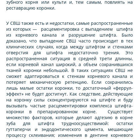
зубного корня или культи и, тем самым, повлиять на
реставрацию коронки.
У СВШ также есть и недостатки, самые распространенные
из которых — расцементировка с выпадением штифта
из корневого канала и разрушение штифта. Было
доказано, что выпадение СВШ часто происходит в тех
клинических случаях, когда между штифтом и стенками
отверстия для штифта недостаточно трения. Это
распространенная ситуация в средней трети длинны,
если корневой канал широкий, а объем сохранившихся
тканей коронки небольшой. В таких ситуациях СВШ не
сможет адаптироваться к стенкам корневого канала и
потеряет механическую ретенцию. Если сохранились
лишь малые остатки коронки, то достаточный «феррул-
эффект» не будет достигнут. Как следствие, действующие
на коронку силы сконцентрируются на штифте и буду
вызывать частые расцементировки комплекса штифта-
коронки в препарированном корне. Существует
множество факторов, которые делают адгезию в корне
зуба для штифта трудноосуществимой: остатки
гуттаперчи и эндодонтического цемента, мешающие
процессу склеивания; изменения в дентине корневого