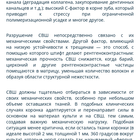
канала (деградация коллагена, закупоривание дентинных
канальцев и т.д.); высокий С-фактор в корне зуба, который
приводит к стрессу при ограниченной
полимеризационной усадке и многое другое.
Разрушение СВШ непосредственно связано с их
механическими свойствами. Другой фактор, влияющий
на низкую устойчивости к трещинам — это способ, с
помощью которого штифт делают рентгеноконтрастным:
механическая прочность СВШ снижается, когда барий,
цирконий и другие рентгеноконтрастные частицы
помещаются в матрицу, уменьшая количество волокон и
образуя области структурной нежесткости.
СВШ должны тщательно отбираться в зависимости от
своих механических свойств, особенно при небольшом
объеме оставшихся тканей. В подобных клинических
случаях коронка адаптируется и перенаправит силы в
основном на материал культи и на СВШ, тем самым,
создавая важную механическую нагрузку. Подобная
ситуация менее критична, если остались ткани коронки (в
идеале высотой 2 мм, толщиной 1 мм, 360 градусов вокруг
культи), которые могут создать так называемый «феррул-