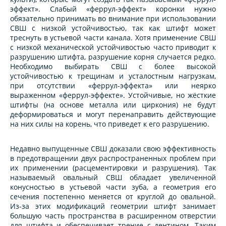
эффект». Слабый «феррул-эффект» коронки нужно
обязательно принимать во внимание при использовании
СВШ с низкой устойчивостью, так как штифт может
треснуть в устьевой части канала. Хотя применение СВШ
с низкой механической устойчивостью часто приводит к
разрушению штифта, разрушение корня случается редко.
Необходимо выбирать СВШ с более высокой
устойчивостью к трещинам и усталостным нагрузкам,
при отсутствии «феррул-эффекта» или неярко
выраженном «феррул-эффекте». Устойчивые, но жёсткие
штифты (на основе металла или циркония) не будут
деформироваться и могут перенаправить действующие
на них силы на корень, что приведет к его разрушению.
Недавно выпущенные СВШ доказали свою эффективность
в предотвращении двух распространенных проблем при
их применении (расцементировки и разрушения). Так
называемый овальный СВШ обладает увеличенной
конусностью в устьевой части зуба, а геометрия его
сечения постепенно меняется от круглой до овальной.
Из-за этих модификаций геометрии штифт занимает
большую часть пространства в расширенном отверстии
для штифта и обеспечивает трение с дентином. Таким