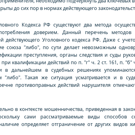
оприменителя, необходимо подчеркнуть два ключевых в
крыты до сих пор в нормах действующего законодательст
оловного Кодекса РФ существуют два метода осущест
потребления доверием. Данный перечень методов 
ей действующего Уголовного кодекса РФ. Даже с учето
ие союза "либо", по сути делает невозможным однов
ификации преступления, органы следствия и суды руко
при квалификации действий по п. "г" ч. 2 ст. 161, п. "б" 
и в дальнейшем в судебных решениях упоминаются
м "либо". Такая же ситуация усматривается и в су
речне противоправных действий нарушителя отмечаю
ельно в контексте мошенничества, приведенная в зак
оскольку сами рассматриваемые виды способов с
аличие определяет отграничение от других видов х