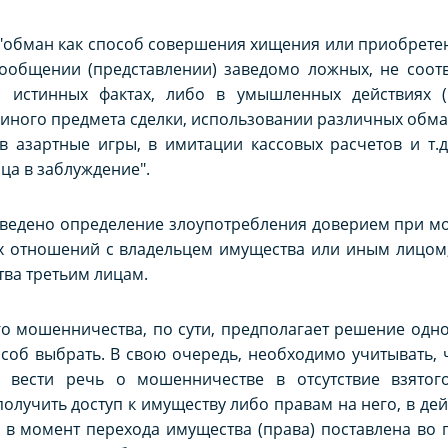
8 "обман как способ совершения хищения или приобрете
сообщении (представлении) заведомо ложных, не соот
 истинных фактах, либо в умышленных действиях (
иного предмета сделки, использовании различных обма
в азартные игры, в имитации кассовых расчетов и т.д
ца в заблуждение".
риведено определение злоупотребления доверием при м
х отношений с владельцем имущества или иным лицо
тва третьим лицам.
о мошенничества, по сути, предполагает решение одно
об выбрать. В свою очередь, необходимо учитывать, ч
о вести речь о мошенничестве в отсутствие взято
 получить доступ к имуществу либо правам на него, в де
 в момент перехода имущества (права) поставлена во 