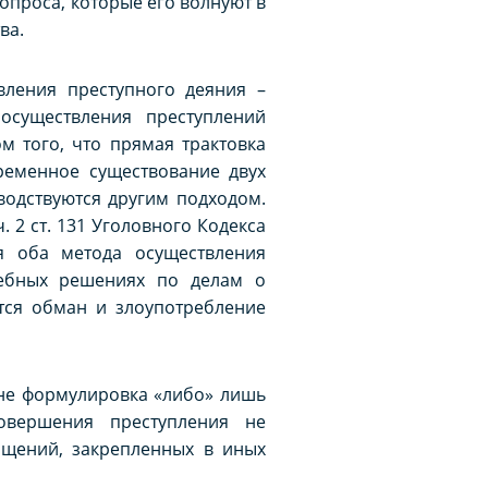
опроса, которые его волнуют в
ва.
вления преступного деяния –
осуществления преступлений
м того, что прямая трактовка
ременное существование двух
водствуются другим подходом.
ч. 2 ст. 131 Уголовного Кодекса
 оба метода осуществления
дебных решениях по делам о
тся обман и злоупотребление
оне формулировка «либо» лишь
овершения преступления не
ищений, закрепленных в иных