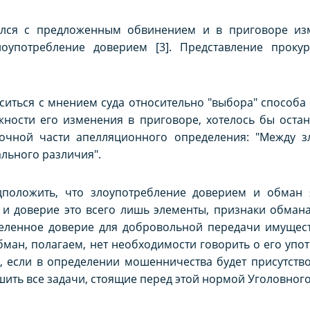
сился с предложенным обвинением и в приговоре из
оупотребление доверием [3]. Представление проку
ласиться с мнением суда относительно "выбора" способ
жности его изменения в приговоре, хотелось бы оста
вочной части апелляционного определения: "Между 
льного различия".
дположить, что злоупотребление доверием и обман 
и доверие это всего лишь элементы, признаки обмана 
деленное доверие для добровольной передачи имущест
ан, полагаем, нет необходимости говорить о его упот
, если в определении мошенничества будет присутство
шить все задачи, стоящие перед этой нормой Уголовного