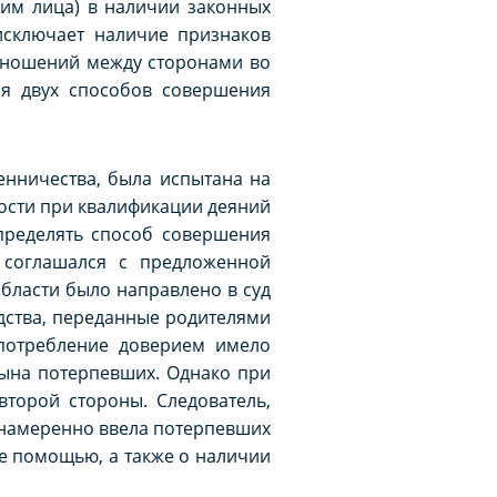
 им лица) в наличии законных
исключает наличие признаков
тношений между сторонами во
ция двух способов совершения
нничества, была испытана на
ности при квалификации деяний
определять способ совершения
 соглашался с предложенной
области было направлено в суд
дства, переданные родителями
потребление доверием имело
сына потерпевших. Однако при
торой стороны. Следователь,
 намеренно ввела потерпевших
ее помощью, а также о наличии