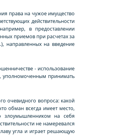
ния права на чужое имущество
ветствующих действительности
например, в предоставлении
нных приемов при расчетах за
.), направленных на введение
ошенничестве - использование
м, уполномоченным принимать
го очевидного вопроса: какой
то обман всегда имеет место,
го злоумышленником на себя
йствительности не намеревался
главу угла и играет решающую