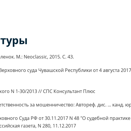
атуры
енок. М.: Neoclassic, 2015. С. 43.
рховного суда Чувашской Республики от 4 августа 2017 г
ого N 1-30/2013 // СПС Консультант Плюс
твенность за мошенничество: Автореф. дис. ... канд. юрид
вного Суда РФ от 30.11.2017 N 48 "О судебной практик
сийская газета, N 280, 11.12.2017