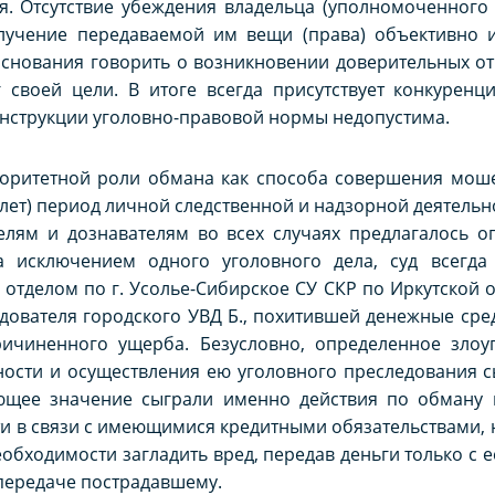
я. Отсутствие убеждения владельца (уполномоченного
олучение передаваемой им вещи (права) объективно 
основания говорить о возникновении доверительных о
г своей цели. В итоге всегда присутствует конкурен
онструкции уголовно-правовой нормы недопустима.
иоритетной роли обмана как способа совершения моше
0 лет) период личной следственной и надзорной деятель
вателям и дознавателям во всех случаях предлагалось 
а исключением одного уголовного дела, суд всегда
 отделом по г. Усолье-Сибирское СУ СКР по Иркутской 
дователя городского УВД Б., похитившей денежные сре
ичиненного ущерба. Безусловно, определенное злоу
ности и осуществления ею уголовного преследования 
щее значение сыграли именно действия по обману в
и в связи с имеющимися кредитными обязательствами,
обходимости загладить вред, передав деньги только с 
 передаче пострадавшему.