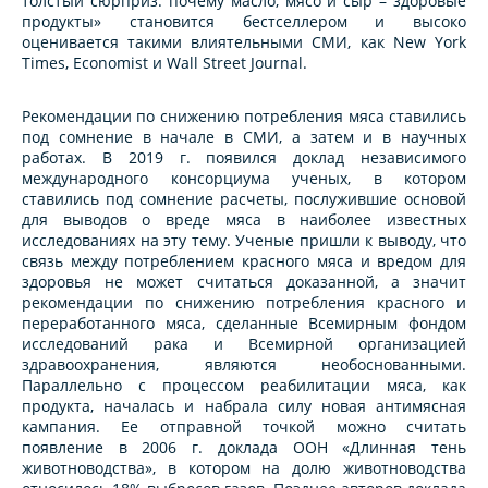
толстый сюрприз: почему масло, мясо и сыр – здоровые
продукты» становится бестселлером и высоко
оценивается такими влиятельными СМИ, как New York
Times, Economist и Wall Street Journal.
Рекомендации по снижению потребления мяса ставились
под сомнение в начале в СМИ, а затем и в научных
работах. В 2019 г. появился доклад независимого
международного консорциума ученых, в котором
ставились под сомнение расчеты, послужившие основой
для выводов о вреде мяса в наиболее известных
исследованиях на эту тему. Ученые пришли к выводу, что
связь между потреблением красного мяса и вредом для
здоровья не может считаться доказанной, а значит
рекомендации по снижению потребления красного и
переработанного мяса, сделанные Всемирным фондом
исследований рака и Всемирной организацией
здравоохранения, являются необоснованными.
Параллельно с процессом реабилитации мяса, как
продукта, началась и набрала силу новая антимясная
кампания. Ее отправной точкой можно считать
появление в 2006 г. доклада ООН «Длинная тень
животноводства», в котором на долю животноводства