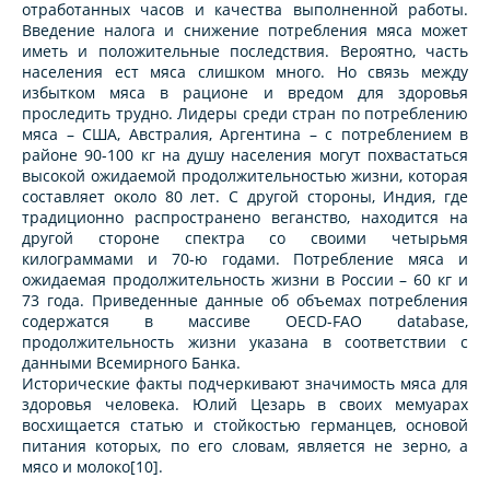
отработанных часов и качества выполненной работы.
Введение налога и снижение потребления мяса может
иметь и положительные последствия. Вероятно, часть
населения ест мяса слишком много. Но связь между
избытком мяса в рационе и вредом для здоровья
проследить трудно. Лидеры среди стран по потреблению
мяса – США, Австралия, Аргентина – с потреблением в
районе 90-100 кг на душу населения могут похвастаться
высокой ожидаемой продолжительностью жизни, которая
составляет около 80 лет. С другой стороны, Индия, где
традиционно распространено веганство, находится на
другой стороне спектра со своими четырьмя
килограммами и 70-ю годами. Потребление мяса и
ожидаемая продолжительность жизни в России – 60 кг и
73 года. Приведенные данные об объемах потребления
содержатся в массиве OECD-FAO database,
продолжительность жизни указана в соответствии с
данными Всемирного Банка.
Исторические факты подчеркивают значимость мяса для
здоровья человека. Юлий Цезарь в своих мемуарах
восхищается статью и стойкостью германцев, основой
питания которых, по его словам, является не зерно, а
мясо и молоко[10].