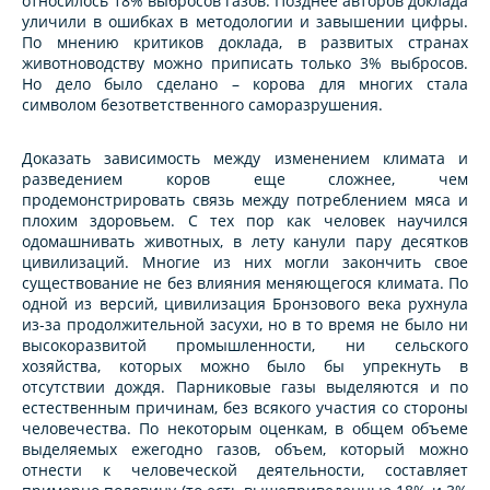
относилось 18% выбросов газов. Позднее авторов доклада
уличили в ошибках в методологии и завышении цифры.
По мнению критиков доклада, в развитых странах
животноводству можно приписать только 3% выбросов.
Но дело было сделано – корова для многих стала
символом безответственного саморазрушения.
Доказать зависимость между изменением климата и
разведением коров еще сложнее, чем
продемонстрировать связь между потреблением мяса и
плохим здоровьем. С тех пор как человек научился
одомашнивать животных, в лету канули пару десятков
цивилизаций. Многие из них могли закончить свое
существование не без влияния меняющегося климата. По
одной из версий, цивилизация Бронзового века рухнула
из-за продолжительной засухи, но в то время не было ни
высокоразвитой промышленности, ни сельского
хозяйства, которых можно было бы упрекнуть в
отсутствии дождя. Парниковые газы выделяются и по
естественным причинам, без всякого участия со стороны
человечества. По некоторым оценкам, в общем объеме
выделяемых ежегодно газов, объем, который можно
отнести к человеческой деятельности, составляет