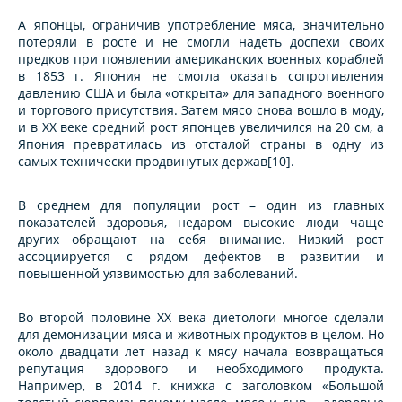
А японцы, ограничив употребление мяса, значительно
потеряли в росте и не смогли надеть доспехи своих
предков при появлении американских военных кораблей
в 1853 г. Япония не смогла оказать сопротивления
давлению США и была «открыта» для западного военного
и торгового присутствия. Затем мясо снова вошло в моду,
и в XX веке средний рост японцев увеличился на 20 см, а
Япония превратилась из отсталой страны в одну из
самых технически продвинутых держав[10].
В среднем для популяции рост – один из главных
показателей здоровья, недаром высокие люди чаще
других обращают на себя внимание. Низкий рост
ассоциируется с рядом дефектов в развитии и
повышенной уязвимостью для заболеваний.
Во второй половине XX века диетологи многое сделали
для демонизации мяса и животных продуктов в целом. Но
около двадцати лет назад к мясу начала возвращаться
репутация здорового и необходимого продукта.
Например, в 2014 г. книжка с заголовком «Большой