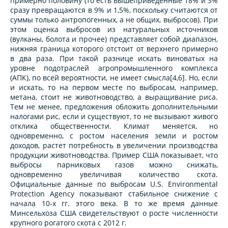
примерно половину (то есть вышеприведенные 18% и 3%
сразу превращаются в 9% и 1,5%, поскольку считаются от
суммы только антропогенных, а не общих, выбросов). При
этом оценка выбросов из натуральных источников
(вулканы, болота и прочее) представляет собой диапазон,
нижняя граница которого отстоит от верхнего примерно
в два раза. При такой разнице искать виноватых на
уровне подотраслей агропромышленного комплекса
(АПК), по всей вероятности, не имеет смысла[4,6]. Но, если
и искать, то на первом месте по выбросам, например,
метана, стоит не животноводство, а выращивание риса.
Тем не менее, предложения обложить дополнительными
налогами рис, если и существуют, то не вызывают живого
отклика общественности. Климат меняется, но
одновременно, с ростом населения земли и ростом
доходов, растет потребность в увеличении производства
продукции животноводства. Пример США показывает, что
выбросы парниковых газов можно снижать,
одновременно увеличивая количество скота.
Официальные данные по выбросам U.S. Environmental
Protection Agency показывают стабильное снижение с
начала 10-х гг. этого века. В то же время данные
Минсельхоза США свидетельствуют о росте численности
крупного рогатого скота с 2012 г.