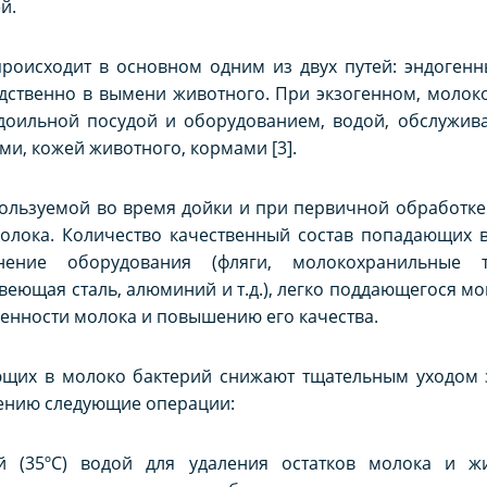
й.
роисходит в основном одним из двух путей: эндогенн
ственно в вымени животного. При экзогенном, молоко
 доильной посудой и оборудованием, водой, обслуж
и, кожей животного, кормами [3].
пользуемой во время дойки и при первичной обработке
олока. Количество качественный состав попадающих в
нение оборудования (фляги, молокохранильные т
веющая сталь, алюминий и т.д.), легко поддающегося мо
нности молока и повышению его качества.
щих в молоко бактерий снижают тщательным уходом з
нению следующие операции:
й (35ºС) водой для удаления остатков молока и ж