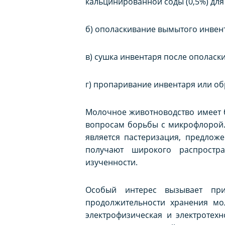
кальцинированной соды (0,5%) для 
б) ополаскивание вымытого инвен
в) сушка инвентаря после ополаск
г) пропаривание инвентаря или о
Молочное животноводство имеет б
вопросам борьбы с микрофлорой.
является пастеризация, предлож
получают широкого распростр
изученности.
Особый интерес вызывает при
продолжительности хранения мо
электрофизическая и электротех