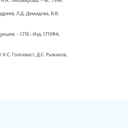
 Н.А. Тихомирова. – М.: 1994.
реев, Л.Д. Демидова, В.В.
укшев. – СПб.: Изд. СПХФА,
К.С. Голохваст, Д.С. Рыжаков,