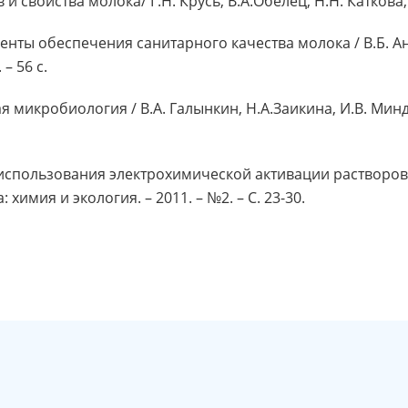
 и свойства молока/ Г.Н. Крусь, В.А.Обелец, Н.Н. Каткова,
енты обеспечения санитарного качества молока / В.Б. Анд
– 56 с.
 микробиология / В.А. Галынкин, Н.А.Заикина, И.В. Минд
 использования электрохимической активации растворов/ 
: химия и экология. – 2011. – №2. – С. 23-30.