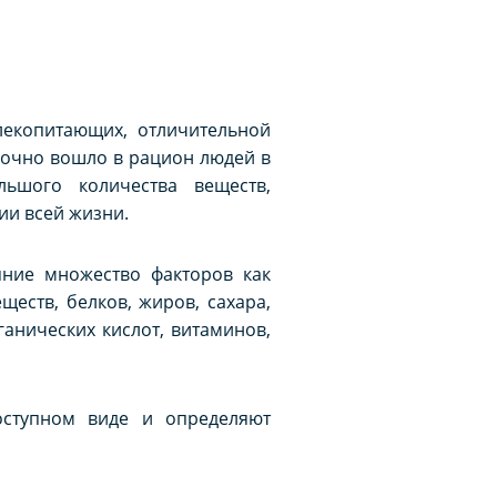
лекопитающих, отличительной
рочно вошло в рацион людей в
ьшого количества веществ,
ии всей жизни.
яние множество факторов как
еств, белков, жиров, сахара,
ганических кислот, витаминов,
оступном виде и определяют