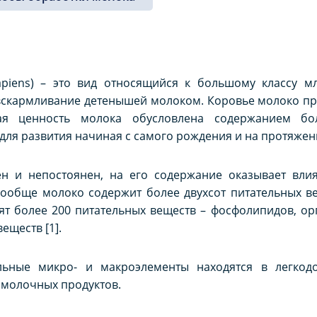
piens
) – это вид относящийся к большому классу м
 вскармливание детенышей молоком. Коровье молоко п
ая ценность молока обусловлена содержанием бол
ля развития начиная с самого рождения и на протяжен
н и непостоянен, на его содержание оказывает вли
Вообще молоко содержит более двухсот питательных вещ
ят более 200 питательных веществ – фосфолипидов, ор
еществ [1].
льные микро- и макроэлементы находятся в легкод
 молочных продуктов.