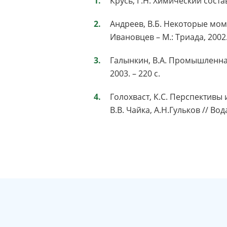
Крусь, Г.Н. Химический состав
Андреев, В.Б. Некоторые мом
Ивановцев – М.: Триада, 2002. 
Галынкин, В.А. Промышленная
2003. – 220 с.
Голохваст, К.С. Перспективы
В.В. Чайка, А.Н.Гульков // Вода