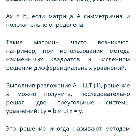
Ax
=
b
, если матрица
A
симметрична и
положительно определена.
Такие матрицы часто возникают,
например, при использовании метода
наименьших квадратов и численном
решении дифференциальных уравнений.
Выполнив разложение
A
=
LL
Т (1), решение
x
можно получить, последовательно
решая две треугольные системы
уравнений:
Ly
=
b
и
L
Т
x
=
y
.
Это решение иногда называют методом