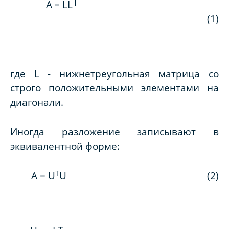
Т
A
=
LL
(1)
где
L
- нижнетреугольная матрица со
строго положительными элементами на
диагонали.
Иногда разложение записывают в
эквивалентной форме:
T
A
=
U
U
(2)