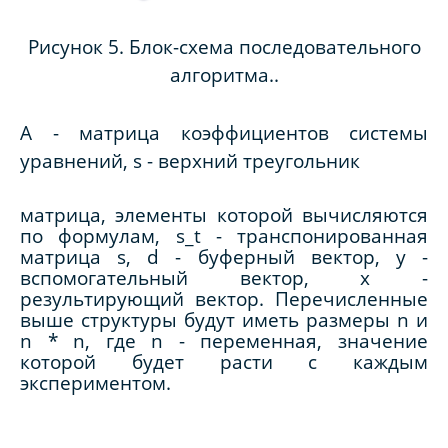
Рисунок 5. Блок-схема последовательного
алгоритма..
A
- матрица коэффициентов системы
уравнений,
s
- верхний треугольник
матрица, элементы которой вычисляются
по формулам,
s
_
t
- транспонированная
матрица
s
,
d
- буферный вектор,
y
-
вспомогательный вектор,
x
-
результирующий вектор. Перечисленные
выше структуры будут иметь размеры
n
и
n
*
n
, где
n
- переменная, значение
которой будет расти с каждым
экспериментом.