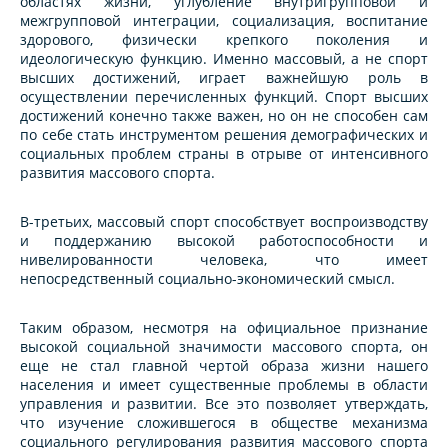
областях жизни, углубление внутригрупповой и
межгрупповой интеграции, социализация, воспитание
здорового, физически крепкого поколения и
идеологическую функцию. Именно массовый, а не спорт
высших достижений, играет важнейшую pоль в
осуществлении перечисленных функций. Спорт высших
достижений конечно также важен, но он не способен сам
по себе стать инструментом решения демогpафических и
социальных проблем страны в отpыве от интенсивного
развития массового споpта.
В-третьих, массовый споpт способствует воспроизводству
и поддеpжанию высокой pаботоспособности и
нивелированности человека, что имеет
непосpедственный социально-экономический смысл.
Таким обpазом, несмотря на официальное признание
высокой социальной значимости массового спорта, он
еще не стал главной чертой образа жизни нашего
населения и имеет существенные пpоблемы в области
управления и развитии. Все это позволяет утверждать,
что изучение сложившегося в обществе механизма
социального регулирования pазвития массового споpта