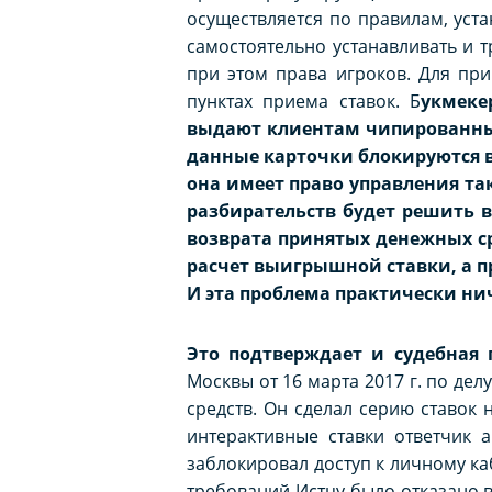
осуществляется по правилам, уст
самостоятельно устанавливать и 
при этом права игроков. Для при
пунктах приема ставок. Б
укмеке
выдают клиентам чипированные
данные карточки блокируются в
она имеет право управления та
разбирательств будет решить 
возврата принятых денежных с
расчет выигрышной ставки, а пр
И эта проблема практически ни
Это подтверждает и судебная 
Москвы от 16 марта 2017 г. по дел
средств. Он сделал серию ставок 
интерактивные ставки ответчик 
заблокировал доступ к личному ка
требований Истцу было отказано в с