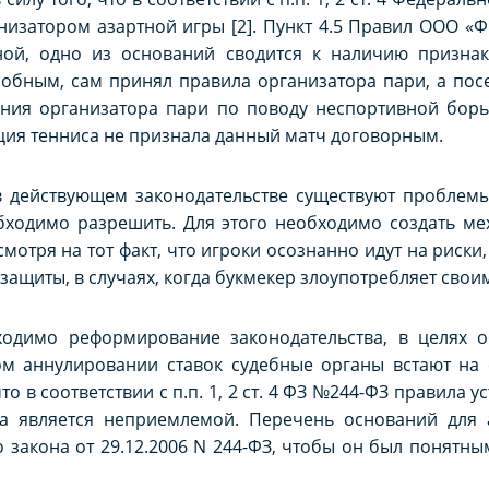
изатором азартной игры [2]. Пункт 4.5 Правил ООО «Ф
ной, одно из оснований сводится к наличию признак
особным, сам принял правила организатора пари, а пос
ния организатора пари по поводу неспортивной борьб
ия тенниса не признала данный матч договорным.
 в действующем законодательстве существуют проблем
обходимо разрешить. Для этого необходимо создать м
мотря на тот факт, что игроки осознанно идут на риски,
 защиты, в случаях, когда букмекер злоупотребляет свои
ходимо реформирование законодательства, в целях 
м аннулировании ставок судебные органы встают на с
о в соответствии с п.п. 1, 2 ст. 4 ФЗ №244-ФЗ правила
ика является неприемлемой. Перечень оснований для
 закона от 29.12.2006 N 244-ФЗ, чтобы он был понятн