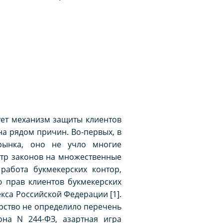
ует механизм защиты клиентов
на рядом причин. Во-первых, в
 рынка, оно не учло многие
ктр законов на множественные
 работа букмекерских контор,
ю прав клиентов букмекерских
екса Российской Федерации [1].
рство не определило перечень
она N 244-ФЗ, азартная игра