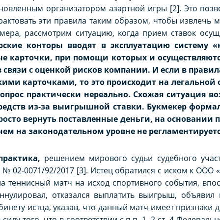
ановленным организатором азартной игры [2]. Это поз
трактовать эти правила таким образом, чтобы извлечь 
мера, рассмотрим ситуацию, когда прием ставок осущ
рские конторы вводят в эксплуатацию систему «к
 карточки, при помощи которых и осуществляются 
 связи с оценкой рисков компании. И если в прави
кими карточками, то это происходит на легальной 
вопрос практически нереально. Схожая ситуация в
редств из-за выигрышной ставки. Букмекер формал
осто вернуть поставленные деньги, на основании п
чем на законодательном уровне не регламентируетс
практика,
решением мирового судьи судебного участ
у № 02-0071/92/2017 [3]. Истец обратился с иском к ООО
на теннисный матч на исход спортивного события, впо
аннулировал, отказался выплатить выигрыш, объявил 
бинету истца, указав, что данный матч имеет признаки 
илу того, что в соответствии с п.п. 1, 2 ст. 4 Федеральн