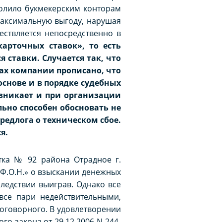
волило букмекерским конторам
максимальную выгоду, нарушая
ествляется непосредственно в
арточных ставок», то есть
ставки. Случается так, что
лах компании прописано, что
основе и в порядке судебных
озникает и при организации
ьно способен обосновать не
редлога о техническом сбое.
я.
ка № 92 района Отрадное г.
 «Ф.О.Н.» о взыскании денежных
следствии выиграв. Однако все
все пари недействительными,
договорного. В удовлетворении
ого закона от 29.12.2006 N 244-