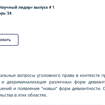
Научный лидер» выпуск # 1
арь ‘24
овать
уальные вопросы уголовного права в контексте п
 и декриминализация различных форм девиант
ений и появление "новых" форм девиантности. 
ьства в этих областях.