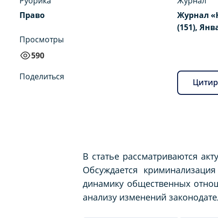
Рубрика
Журнал
Право
Журнал «
(151), Янв
Просмотры
590
Поделиться
Цитир
В статье рассматриваются акт
Обсуждается криминализация
динамику общественных отнош
анализу изменений законодател