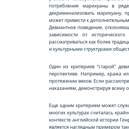
потребления марихуаны в ряд
декриминализовать марихуану, п
может привести к дополнительны
Девиантное поведение, отклоняющ
зависимости от исторического
рассматриваться как более традиц
и культурными структурами общест
Один из критериев "старой" дев
перспективе. Например, кража ил
протяжении веков. Если рассмотре
наказаниям, демонстрируя всему о
Еще одним критерием может служи
многих культурах считалась крайн
контексте английской истории Генр
является наглядным примером так