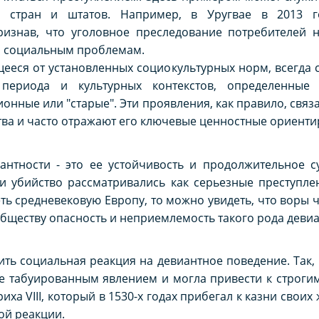
е стран и штатов. Например, в Уругвае в 2013 
ризнав, что уголовное преследование потребителей н
м социальным проблемам.
ееся от установленных социокультурных норм, всегда 
 периода и культурных контекстов, определенные
ионные или "старые". Эти проявления, как правило, св
ва и часто отражают его ключевые ценностные ориентир
иантности - это ее устойчивость и продолжительное 
и убийство рассматривались как серьезные преступле
ть средневековую Европу, то можно увидеть, что воры
бществу опасность и неприемлемость такого рода девиа
ть социальная реакция на девиантное поведение. Так, 
е табуированным явлением и могла привести к строгим
иха VIII, который в 1530-х годах прибегал к казни своих
ой реакции.