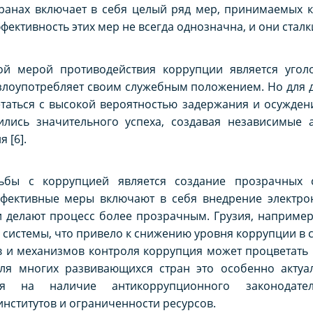
ранах включает в себя целый ряд мер, принимаемых к
ективность этих мер не всегда однозначна, и они сталк
й мерой противодействия коррупции является уголо
злоупотребляет своим служебным положением. Но для 
таться с высокой вероятностью задержания и осуждени
бились значительного успеха, создавая независимые
 [6].
бы с коррупцией является создание прозрачных с
фективные меры включают в себя внедрение электрон
 делают процесс более прозрачным. Грузия, например
 системы, что привело к снижению уровня коррупции в с
 и механизмов контроля коррупция может процветать и
Для многих развивающихся стран это особенно актуа
ря на наличие антикоррупционного законодател
институтов и ограниченности ресурсов.