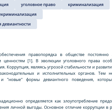
пция
уголовное право
криминализация
екриминализация
я девиантности
 обеспечения правопорядка в обществе постоянно
 ценностям [1]. В эволюции уголовного права осо
я. Коррупция, являясь угрозой стабильности и развити
законодательных и исполнительных органов. Тем н
и "новые" формы девиантного поведения, которы
радиционно определяется как злоупотребление пред
ения личной выгоды. Основное отличие коррупции в р