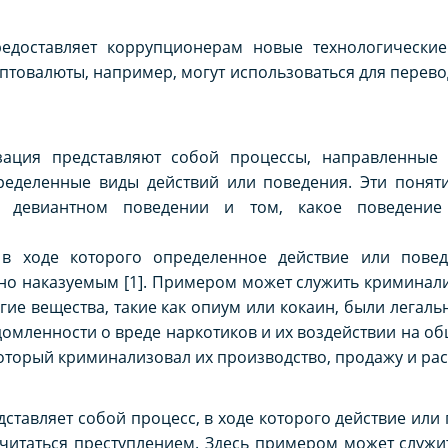
доставляет коррупционерам новые технологические 
товалюты, например, могут использоваться для перево
ация представляют собой процессы, направленные 
пределенные виды действий или поведения. Эти понят
 девиантном поведении и том, какое поведение 
 в ходе которого определенное действие или повед
вно наказуемым [1]. Примером может служить криминали
гие вещества, такие как опиум или кокаин, были легал
омленности о вреде наркотиков и их воздействии на общ
оторый криминализовал их производство, продажу и рас
ставляет собой процесс, в ходе которого действие или
считаться преступлением. Здесь примером может служ