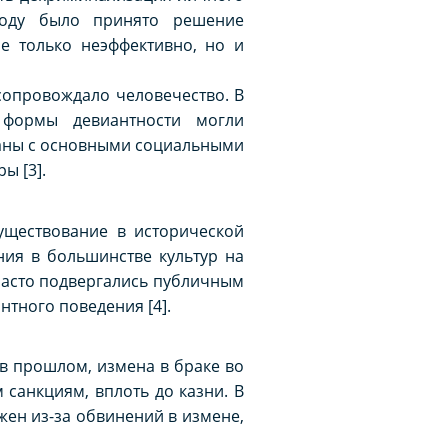
году было принято решение
е только неэффективно, но и
сопровождало человечество. В
 формы девиантности могли
язаны с основными социальными
ы [3].
существование в исторической
ния в большинстве культур на
 часто подвергались публичным
нтного поведения [4].
в прошлом, измена в браке во
 санкциям, вплоть до казни. В
 жен из-за обвинений в измене,