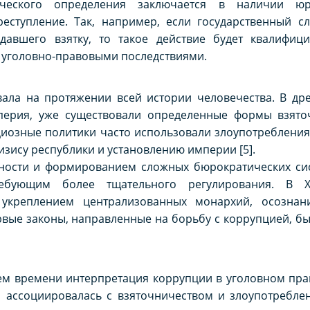
ического определения заключается в наличии юр
ступление. Так, например, если государственный с
давшего взятку, то такое действие будет квалифиц
 уголовно-правовыми последствиями.
ала на протяжении всей истории человечества. В дре
перия, уже существовали определенные формы взято
циозные политики часто использовали злоупотребления 
изису республики и установлению империи [5].
нности и формированием сложных бюрократических сис
ебующим более тщательного регулирования. В XVI
 укреплением централизованных монархий, осозна
вые законы, направленные на борьбу с коррупцией, бы
ием времени интерпретация коррупции в уголовном пра
о ассоциировалась с взяточничеством и злоупотребл