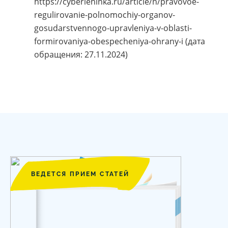
https://cyberleninka.ru/article/n/pravovoe-
regulirovanie-polnomochiy-organov-
gosudarstvennogo-upravleniya-v-oblasti-
formirovaniya-obespecheniya-ohrany-i (дата
обращения: 27.11.2024)
ВЕДЕТСЯ ПРИЕМ СТАТЕЙ