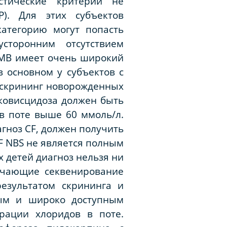
стические критерии не
). Для этих субъектов
категорию могут попасть
сторонним отсутствием
МВ имеет очень широкий
в основном у субъектов с
 скрининг новорожденных
уковисцидоза должен быть
в поте выше 60 ммоль/л.
агноз CF, должен получить
F NBS не является полным
 детей диагноз нельзя ни
лючающие секвенирование
езультатом скрининга и
ным и широко доступным
рации хлоридов в поте.