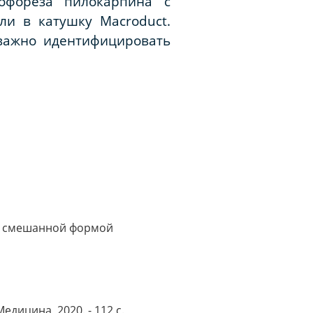
офореза пилокарпина с
и в катушку Macroduct.
важно идентифицировать
 и смешанной формой
едицина, 2020. - 112 c.