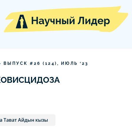
» ВЫПУСК #
26
(
124
),
ИЮЛЬ
‘
23
КОВИСЦИДОЗА
а Тават Айдын кызы