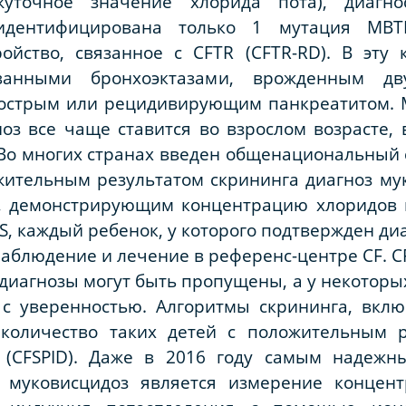
жуточное значение хлорида пота), диагно
идентифицирована только 1 мутация МВТР
ойство, связанное с CFTR (CFTR-RD). В эту 
анными бронхоэктазами, врожденным дву
 острым или рецидивирующим панкреатитом. 
ноз все чаще ставится во взрослом возрасте, 
 Во многих странах введен общенациональный
ожительным результатом скрининга диагноз м
, демонстрирующим концентрацию хлоридов 
S, каждый ребенок, у которого подтвержден ди
блюдение и лечение в референс-центре CF. C
диагнозы могут быть пропущены, а у некоторых
 с уверенностью. Алгоритмы скрининга, вк
 количество таких детей с положительным р
 (CFSPID). Даже в 2016 году самым надеж
а муковисцидоз является измерение концент