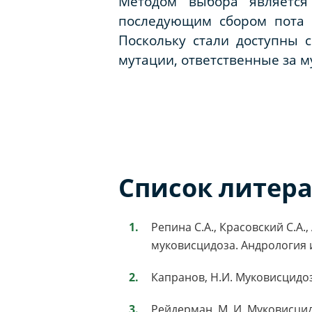
Методом выбора является
последующим сбором пота 
Поскольку стали доступны
мутации, ответственные за м
Список литер
Репина С.А., Красовский С.
муковисцидоза. Андрология и г
Капранов, Н.И. Муковисцидоз /
Рейдерман, М. И. Муковисцидоз