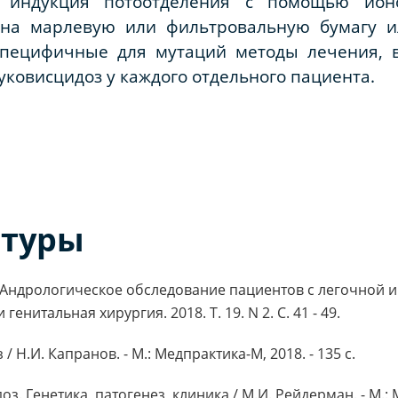
 индукция потоотделения с помощью ион
на марлевую или фильтровальную бумагу ил
 специфичные для мутаций методы лечения, 
уковисцидоз у каждого отдельного пациента.
атуры
А., Андрологическое обследование пациентов с легочной
енитальная хирургия. 2018. Т. 19. N 2. С. 41 - 49.
 Н.И. Капранов. - М.: Медпрактика-М, 2018. - 135 c.
. Генетика, патогенез, клиника / М.И. Рейдерман. - М.: М