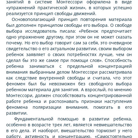
занятий в системе Монтессори оформлена в виде
«упражнений практической жизни», в которых успешно
реализуется принцип свободы движений.
Основополагающий принцип повторения материала
был дополнен принципом свободы его выбора. О свободе
выбора исследователь писала: «Ребенок предпочитает
одно упражнение другому, при этом он не может сказать
почему. Но его выбор говорит сам за себя, это очевидное
свидетельство о его актуальном развитии, своим выбором
ребенок заявляет о своих потребностях лучше, чем он
сделал бы это же самое при помощи слов». Способность
ребенка заниматься с предельной концентрацией
внимания выбранным делом Монтессори рассматривала
как следствие внутренней свободы и считала, что этот
феномен был бы невозможен без свободного выбора
ребенком материала для занятия. А взрослый, по мнению
Монтессори, должен способствовать концентрированной
работе ребенка и распознавать признаки наступления
феномена поляризации внимания, помогать в его
развитии.
Фундаментальной помощью в развитии ребенка,
особенно в возрасте трех лет, является невмешательство
в его дела. И наоборот, вмешательство тормозит у него
работу, активность и концентрацию. «Самостоятельно