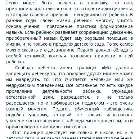
легко может быть введена в практику, но она,
принципиально отличается от того понятия дисциплины,
в котором главный признак - неподвижность ребенка. В
ранние годы своей жизни ребенок многому учится,
основа учения - повторение, практика, формирование
навыка. Если ребенок развивает координацию движений,
приобретенный навык будет ему хорошей помощью в
жизни, и не только в пределах детского сада. То же самое
можно сказать и о дисциплине. Педагог должен обладать
особой техникой, которая позволяет привести к ней
ребенка.
Свобода ребенка имеет границы. «Мы должны
запрещать ребенку то, что оскорбит других или же может
им навредить, то, что считается неловким или же
недружеским поведением. Все остальное, то есть каждое
проявление деятельности ребенка, служащее
естественной цели, разрешается, и не только
разрешается, но и наблюдается педагогом - это очень
важный момент». Педагог, обученный наблюдению,
подобен ученому, который не только испытывает
уважение по отношению к наблюдаемым процессам, но и
преисполнен к ним живого интереса.
Этот принцип действует не только в школе, но и в
детском саду, и на самом раннем этапе развития ребенка,