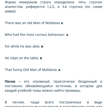
Форма лимериков строго определена: пять строчек
анапестом, рифмуются 1,2,5, и 3,4 строчки (по схеме
аавва):
There was an old Man of Moldavia
a
Who had the most curious behaviour:
a
For while he was able,
в
He slept on the table,
в
That funny Old Man of Moldavia,
a
Песни –
это огромный, практически бездонный и
постоянно обновляющийся источник, в котором для
каждой учебной темы можно найти примеры.
В песнях, чаще всего построенных в виде
монологического высказывания в разговорном стиле или