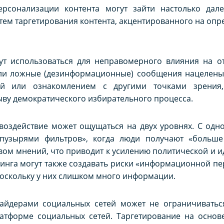
рсонализации контента могут зайти настолько дале
тем таргетирования контента, акцентированного на оп
ут использоваться для неправомерного влияния на о
ли ложные (дезинформационные) сообщения нацелены н
ией или ознакомлением с другими точками зрения
ыву демократического избирательного процесса.
оздействие может ощущаться на двух уровнях. С одно
«пузырями фильтров», когда люди получают «больш
вом мнений, что приводит к усилению политической и и
инга могут также создавать риски «информационной пер
оскольку у них слишком много информации.
айдерами социальных сетей может не ограничиватьс
атформе социальных сетей. Таргетирование на осно