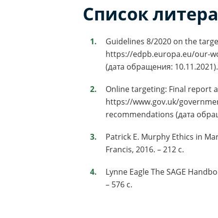
Список литер
Guidelines 8/2020 on the targe
https://edpb.europa.eu/our-wo
(дата обращения: 10.11.2021).
Online targeting: Final repor
https://www.gov.uk/government/
recommendations (дата обращ
Patrick E. Murphy Ethics in Mar
Francis, 2016. – 212 с.
Lynne Eagle The SAGE Handbook
– 576 с.