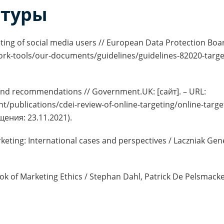
атуры
ting of social media users // European Data Protection Board
rk-tools/our-documents/guidelines/guidelines-82020-targe
t and recommendations // Government.UK: [сайт]. – URL:
publications/cdei-review-of-online-targeting/online-target
ения: 23.11.2021).
keting: International cases and perspectives / Laczniak Gene
 of Marketing Ethics / Stephan Dahl, Patrick De Pelsmacker,