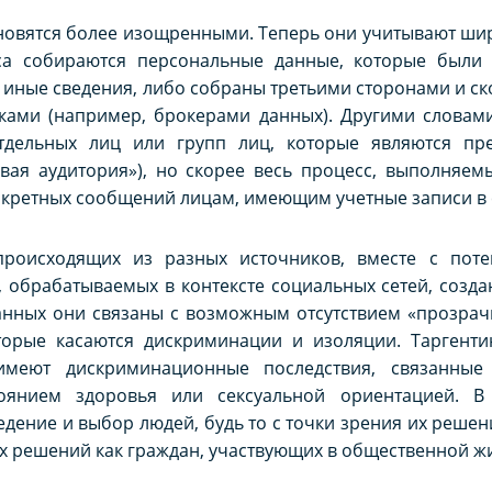
новятся более изощренными. Теперь они учитывают шир
са собираются персональные данные, которые были
 иные сведения, либо собраны третьими сторонами и с
ками (например, брокерами данных). Другими словами
тдельных лиц или групп лиц, которые являются пр
вая аудитория»), но скорее весь процесс, выполняем
онкретных сообщений лицам, имеющим учетные записи в 
происходящих из разных источников, вместе с пот
 обрабатываемых в контексте социальных сетей, созда
анных они связаны с возможным отсутствием «прозрач
оторые касаются дискриминации и изоляции. Таргенти
меют дискриминационные последствия, связанные
тоянием здоровья или сексуальной ориентацией. В
ение и выбор людей, будь то с точки зрения их решен
их решений как граждан, участвующих в общественной ж