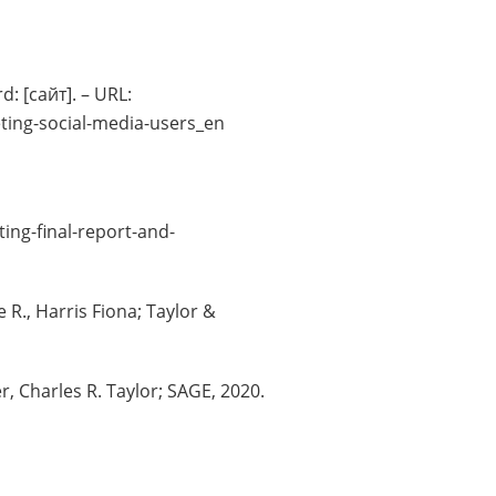
: [сайт]. – URL:
ting-social-media-users_en
ing-final-report-and-
 R., Harris Fiona; Taylor &
 Charles R. Taylor; SAGE, 2020.