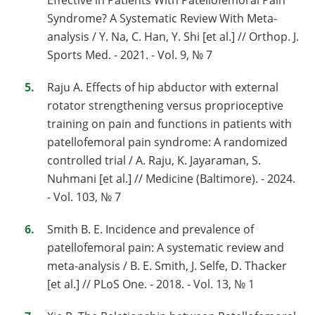
Effective in Patients With Patellofemoral Pain
Syndrome? A Systematic Review With Meta-
analysis / Y. Na, C. Han, Y. Shi [et al.] // Orthop. J.
Sports Med. - 2021. - Vol. 9, № 7
Raju A. Effects of hip abductor with external
rotator strengthening versus proprioceptive
training on pain and functions in patients with
patellofemoral pain syndrome: A randomized
controlled trial / A. Raju, K. Jayaraman, S.
Nuhmani [et al.] // Medicine (Baltimore). - 2024.
- Vol. 103, № 7
Smith B. E. Incidence and prevalence of
patellofemoral pain: A systematic review and
meta-analysis / B. E. Smith, J. Selfe, D. Thacker
[et al.] // PLoS One. - 2018. - Vol. 13, № 1