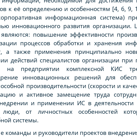
 информации, необходимой для достижения п
в к её определению и особенностям [4, 6, 9, 1
корпоративная информационная система) пре
лью инновационного развития организации.
являются: повышение эффективности произв
изации процессов обработки и хранения инф
т, а также применения принципиально нов
ии действий специалистов организации при
 на предприятии комплексной КИС тре
дрение инновационных решений для обеспе
особной производительности (скорости и качес
зацию и активное замещение труда сотрудн
 внедрении и применении ИС в деятельност
е люди, от личностных особенностей кот
ной системы.
е команды и руководители проектов внедрени