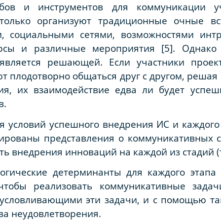
бов и инструментов для коммуникации уча
олько организуют традиционные очные вс
и, социальными сетями, возможностями интр
рсы и различные мероприятия [5]. Однако 
является решающей. Если участники проек
т плодотворно общаться друг с другом, реша
ия, их взаимодействие едва ли будет успе
в.
я условий успешного внедрения ИС и каждого 
тизированы представления о коммуникативных с
 внедрения инноваций на каждой из стадий (т
огические детерминанты для каждого этапа
чтобы реализовать коммуникативные задач
бусловливающими эти задачи, и с помощью та
ва неудовлетворения.