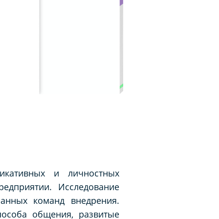
никативных и личностных
едприятии. Исследование
шанных команд внедрения.
пособа общения, развитые