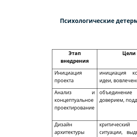
Психологические детер
Этап
Цели
внедрения
Инициация
инициация ко
проекта
идеи, вовлечен
Анализ и
объединение 
концептуальное
доверием, под
проектирование
Дизайн
критический
архитектуры
ситуации, вы