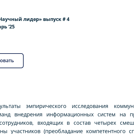
Научный лидер» выпуск # 4
арь ‘25
овать
ультаты эмпирического исследования комму
манд внедрения информационных систем на пр
сотрудников, входящих в состав четырех сме
ны участников (преобладание компетентного с