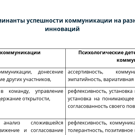
минанты успешности коммуникации на разн
инноваций
 коммуникации
Психологические де
комму
ммуникации, донесение
ассертивность, коммун
ие других участников,
эмпатийность, вариативная
в команду, управление
рефлексивность, установка
держание открытости,
установка на понимающее 
согласованность своего пов
 анализ сложившейся
рефлексивность, коммуник
движение и согласование
толерантность, позитивное