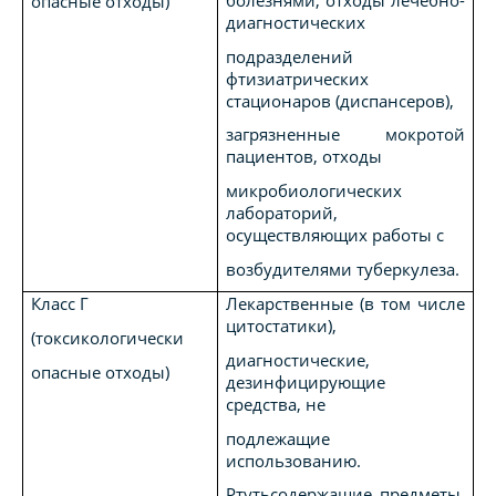
болезнями, отходы лечебно-
опасные отходы)
диагностических
подразделений
фтизиатрических
стационаров (диспансеров),
загрязненные мокротой
пациентов, отходы
микробиологических
лабораторий,
осуществляющих работы с
возбудителями туберкулеза.
Класс Г
Лекарственные (в том числе
цитостатики),
(токсикологически
диагностические,
опасные отходы)
дезинфицирующие
средства, не
подлежащие
использованию.
Ртутьсодержащие предметы,