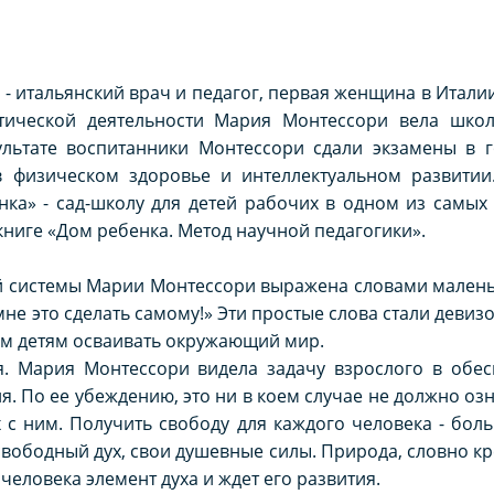
итальянский врач и педагог, первая женщина в Италии
тической деятельности Мария Монтессори вела школ
зультате воспитанники Монтессори сдали экзамены в 
в физическом здоровье и интеллектуальном развитии
ка» - сад-школу для детей рабочих в одном из самых
книге «Дом ребенка. Метод научной педагогики».
системы Марии Монтессори выражена словами малень
не это сделать самому!» Эти простые слова стали девизо
им детям осваивать окружающий мир.
я
. Мария Монтессори видела задачу взрослого в обес
. По ее убеждению, это ни в коем случае не должно о
 с ним. Получить свободу для каждого человека - боль
вободный дух, свои душевные силы. Природа, словно к
еловека элемент духа и ждет его развития.