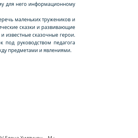
ому для него информационному
еречь маленьких тружеников и
дические сказки и развивающие
и известные сказочные герои.
ок под руководством педагога
ежду предметами и явлениями.
 Елена Хилтунен. - М.: