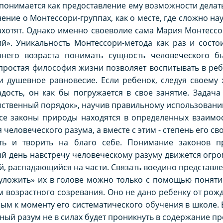
имается как предоставление ему возможности делать 
ние о Монтессори-группах, как о месте, где сложно нау
захотят. Однако именно своеволие сама Мария Монтесс
й». Уникальность Монтессори-метода как раз и состо
ннего возраста понимать сущность человеческого б
 простая философия жизни позволяет воспитывать в ре
и душевное равновесие. Если ребенок, следуя своему 
адость, он как бы погружается в свое занятие. Задач
«умственный порядок», научив правильному использовани
е законы природы находятся в определенных взаимос
человеческого разума, а вместе с этим - степень его сво
ть и творить на благо себе. Понимание законов п
ый день навстречу человеческому разуму движется ог
, распадающийся на части. Связать воедино представле
«уложить» их в голове можно только с помощью понят
 возрастного созревания. Оно не дано ребенку от рожд
ым к моменту его систематического обучения в школе.
ый разум не в силах будет проникнуть в содержание пред