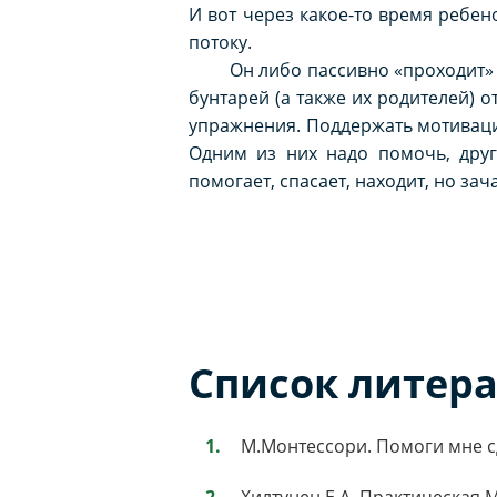
И вот через какое-то время ребе
потоку.
Он либо пассивно «проходит» тем
бунтарей (а также их родителей) 
упражнения. Поддержать мотиваци
Одним из них надо помочь, други
помогает, спасает, находит, но за
Список литер
М.Монтессори. Помоги мне сд
Хилтунен Е.А. Практическая М