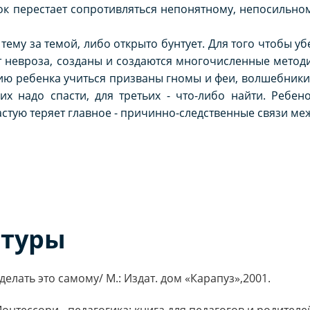
нок перестает сопротивляться непонятному, непосильн
у за темой, либо открыто бунтует. Для того чтобы уб
от невроза, созданы и создаются многочисленные мето
ю ребенка учиться призваны гномы и феи, волшебники 
х надо спасти, для третьих - что-либо найти. Ребен
частую теряет главное - причинно-следственные связи м
атуры
елать это самому/ М.: Издат. дом «Карапуз»,2001.
онтессори - педагогика: книга для педагогов и родителей/