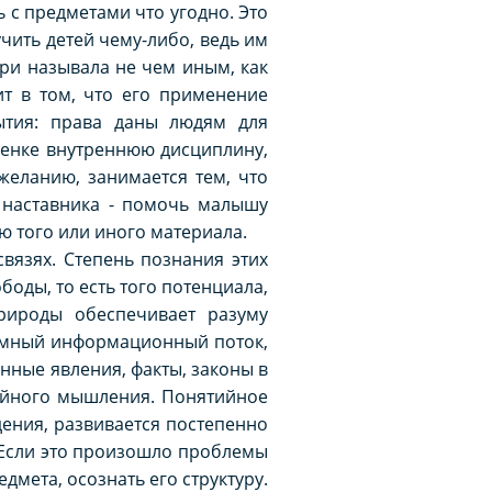
с предметами что угодно. Это
чить детей чему-либо, ведь им
ори называла не чем иным, как
ит в том, что его применение
ытия: права даны людям для
бенке внутреннюю дисциплину,
желанию, занимается тем, что
а наставника - помочь малышу
ю того или иного материала.
вязях. Степень познания этих
боды, то есть того потенциала,
рироды обеспечивает разуму
ромный информационный поток,
нные явления, факты, законы в
ийного мышления. Понятийное
ения, развивается постепенно
 Если это произошло проблемы
мета, осознать его структуру.