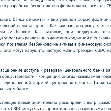
ы к разработке бесконтактных форм оплаты, таких как C
ьного банка относится к виртуальной форме фиатной 
альной валюты страны. Как таковая, она выпускается
льным банком. Как таковые, они поддерживаютс
ут упростить реализацию денежно-кредитной и фискаль
ку, привлекая безбанковские активы в финансовую сист
 они могут нарушить частную жизнь граждан. CBDC на
 расширение доступа к резервам центрального банка 
общественности – концепция, иногда называемая «резе
т единственной формой центрального банка. То же са
ральном банке.
астоящее время значительно расширили спектр возм
я это, CBDC могут быть спроектированы различными спо