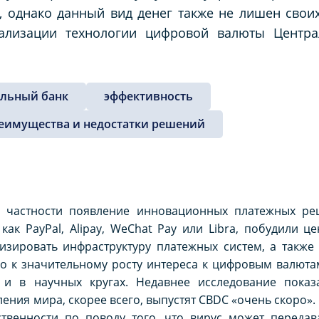
 однако данный вид денег также не лишен своих
ализации технологии цифровой валюты Центра
альный банк
эффективность
еимущества и недостатки решений
в частности появление инновационных платежных ре
как PayPal, Alipay, WeChat Pay или Libra, побудили 
низировать инфраструктуру платежных систем, а такж
ло к значительному росту интереса к цифровым валюта
 и в научных кругах. Недавнее исследование показ
ения мира, скорее всего, выпустят CBDC «очень скоро»
ственности по поводу того, что вирус может передав