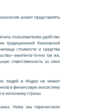
технология может представлять
печить пользователям удобство
ции традиционной банковской
нилища стоимости и средства
ьства—эмитента-точно так же,
ьную ответственность за свои
сло людей в Индии не имеют
анков в финансовую экосистему
 в экономику страны
банка. Ниже мы перечислили