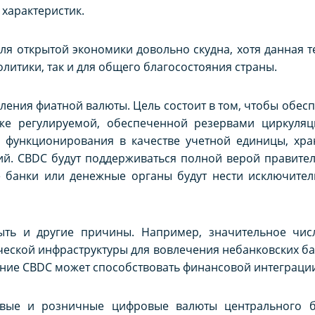
 характеристик.
ля открытой экономики довольно скудна, хотя данная 
литики, так и для общего благосостояния страны.
ения фиатной валюты. Цель состоит в том, чтобы обес
кже регулируемой, обеспеченной резервами циркуля
 функционирования в качестве учетной единицы, хра
й. CBDC будут поддерживаться полной верой правител
е банки или денежные органы будут нести исключител
ыть и другие причины. Например, значительное чи
ческой инфраструктуры для вовлечения небанковских б
ание CBDC может способствовать финансовой интеграции
товые и розничные цифровые валюты центрального 