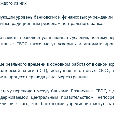
ждого из них.
вующий уровень банковских и финансовых учреждений 
ичны традиционным резервам центрального банка.
 валюты позволяет устанавливать условия, поэтому пе
птовые CBDC также могут ускорить и автоматизиров
ме реального времени в основном работают в одной юр
галтерской книги (DLT), доступная в оптовых CBDC
ить процесс перевода денег через границы.
стему переводов между банками. Розничные CBDC, с д
держиваемой центральным правительством, непосре
ли риск того, что банковские учреждения могут ста