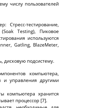
ему числу пользователей
р: Стресс-тестирование,
(Soak Testing), Пиковое
естирования используются
nner, Gatling, BlazeMeter,
, дисковую подсистему.
мпонентов компьютера,
й и управления другими
ты компьютера хранится
вает процессор [7].
едств, необходимые для