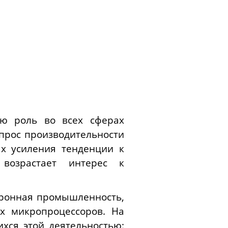
ю роль во всех сферах
прос производительности
ях усиления тенденции к
 возрастает интерес к
ктронная промышленность,
х микропроцессоров. На
хся этой деятельностью: