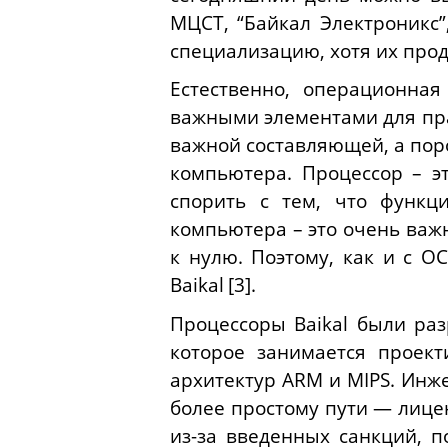
МЦСТ, “Байкал Электроникс”
специализацию, хотя их прод
Естественно, операционная
важными элементами для пр
важной составляющей, а пор
компьютера. Процессор – э
спорить с тем, что функц
компьютера – это очень важ
к нулю. Поэтому, как и с О
Baikal
[3].
Процессоры
Baikal
были разр
которое занимается проек
архитектур
ARM
и
MIPS
. Инж
более простому пути — лице
из-за введенных санкций, п