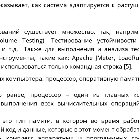
казывает, как система адаптируется к растущ
ваний существует множество, так, наприме
lume Testing), Тестирование устойчивости 
g) и т.д. Также для выполнения и анализа т
струменты, такие как:
Apache
JMeter
, LoadRu
 использоваться только командная строка [5].
х компьютера: процессор, оперативную память
о ранее, процессор – один из главных ко
выполнения всех вычислительных операци
 это тип памяти, в котором во время рабо
од и данные, которые в этот момент обрабаты
– комплекс аппаратных и программных ср