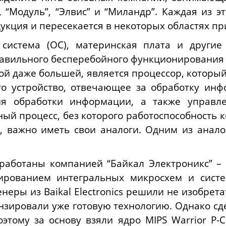
, “Модуль”, “Элвис” и “Миландр”. Каждая из 
укция и пересекается в некоторых областях пр
 система (ОС), материнская плата и други
авильного бесперебойного функционирования 
ой даже большей, является процессор, который
то устройство, отвечающее за обработку инф
ия обработки информации, а также управл
ный процесс, без которого работоспособность 
С, важно иметь свои аналоги. Одним из анал
аботаны компанией “Байкал Электроникс” – 
тированием интегральных микросхем и систе
енеры из Baikal Electronics решили не изобрет
нзировали уже готовую технологию. Однако сд
оэтому за основу взяли ядро MIPS Warrior P-C