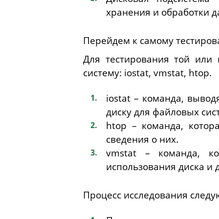
хранения и обработки да
Перейдем к самому тестиров
Для тестирования той или 
систему:
iostat
,
vmstat
,
htop
.
iostat
– команда, вывод
диску для файловых сис
htop
– команда, котор
сведения о них.
vmstat
– команда, кот
использования диска и 
Процесс исследования след