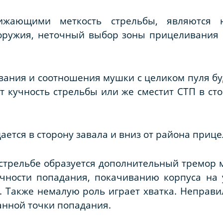
ижающими меткость стрельбы, являются 
оружия, неточный выбор зоны прицеливания
вания и соотношения мушки с целиком пуля буд
т кучность стрельбы или же сместит СТП в сто
ется в сторону завала и вниз от района приц
стрельбе образуется дополнительный тремор 
ности попадания, покачиванию корпуса на у
а. Также немалую роль играет хватка. Неправи
анной точки попадания.