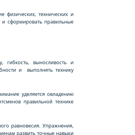
е физических, технических и
я и сформировать правильные
, гибкость, выносливость и
бности и выполнять технику
нимание уделяется овладению
ртсменов правильной технике
ного равновесия. Упражнения,
менам развить точные навыки