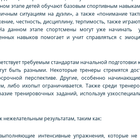
нном этапе детей обучают базовым спортивным навыкам,
личным ситуациям на дуэли», а также «понимание так
жение, честность, дисциплину, терпимость, также играю
На данном этапе спортсмены могут уже начинать уч
енных навыков помогает и учит справляться с эмоц
ветствует требуемым стандартам начальной подготовки
ут быть разными. Некоторые тренеры стремятся дост
срочной перспективе. Другие, особенно начинающие
м, либо ихопыт ограничивается. Также среди тренеро
азие тренировочных заданий, используя узкоспециа
к нежелательным результатам, таким как:
 выполняющие интенсивные упражнения, которые не 