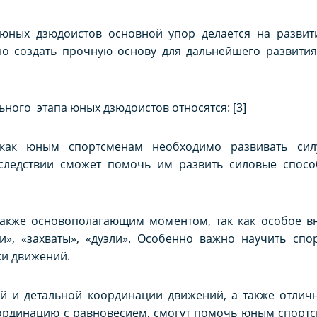
юных дзюдоистов основной упор делается на развити
но создать прочную основу для дальнейшего развити
ного этапа юных дзюдоистов относятся: [3]
 как юным спортсменам необходимо развивать силу
следствии сможет помочь им развить силовые спосо
 также основополагающим моментом, так как особое в
», «захваты», «дуэли». Особенно важно научить спо
и движений.
ой и детальной координации движений, а также отлич
ординацию с равновесием, смогут помочь юным спортс