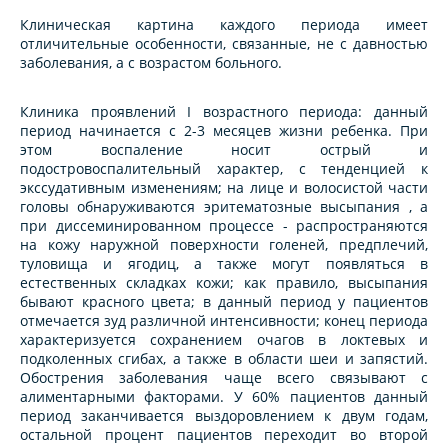
Клиническая картина каждого периода имеет
отличительные особенности, связанные, не с давностью
заболевания, а с возрастом больного.
Клиника проявлений I возрастного периода: данный
период начинается с 2-3 месяцев жизни ребенка. При
этом воспаление носит острый и
подостровоспaлительный характер, с тенденцией к
экссудативным изменениям; на лице и волосистой части
головы обнаруживаются эритемaтозные высыпания , а
при диссеминированном процессе - распространяются
на кожу наружной поверхности голеней, предплечий,
туловища и ягодиц, а также могут появляться в
естественных складках кожи; как правило, высыпания
бывают красного цвета; в данный период у пациентов
отмечается зуд различной интенсивности; конец периода
характеризуется сохранением очагов в локтевых и
подколенных сгибах, а также в области шеи и запястий.
Обострения заболевания чаще всего связывают с
алиментарными факторами. У 60% пациентов данный
период заканчивается выздоровлением к двум годам,
остальной процент пациентов переходит во второй