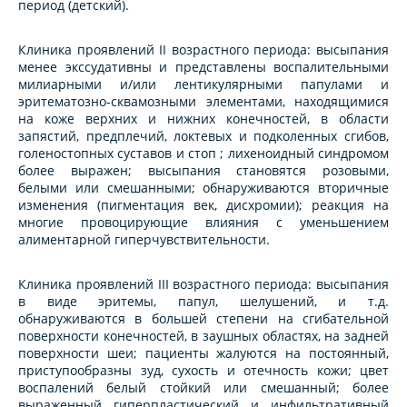
период (детский).
Клиника проявлений II возрастного периода: высыпания
менее экссудативны и представлены воспалительными
милиарными и/или лентикулярными папулами и
эритематозно-сквамозными элементами, находящимися
на коже верхних и нижних конечностей, в области
запястий, предплечий, локтевых и подколенных сгибов,
голеностопных суставов и стоп ; лихеноидный синдромом
более выражен; высыпания становятся розовыми,
белыми или смешанными; обнаруживаются вторичные
изменения (пигментация век, дисхромии); реакция на
многие провоцирующие влияния с уменьшением
алиментарной гиперчувствительности.
Клиника проявлений III возрастного периода: высыпания
в виде эритемы, папул, шелушений, и т.д.
обнаруживаются в большей степени на сгибaтельной
поверхности конечностей, в заушных областях, на задней
поверхности шеи; пациенты жалуются на постоянный,
приступообразны зуд, сухость и отечность кожи; цвет
воспалений белый стойкий или смешанный; более
выраженный гиперпластический и инфильтративный