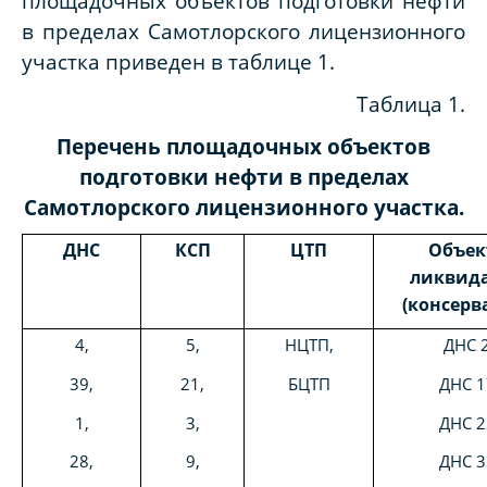
площадочных объектов подготовки нефти
в пределах Самотлорского лицензионного
участка приведен в таблице 1.
Таблица 1.
Перечень площадочных объектов
подготовки нефти в пределах
Самотлорского лицензионного участка
.
ДНС
КСП
ЦТП
Объек
ликвид
(консерв
4,
5,
НЦТП,
ДНС 2
39,
21,
БЦТП
ДНС 1
1,
3,
ДНС 2
28,
9,
ДНС 3