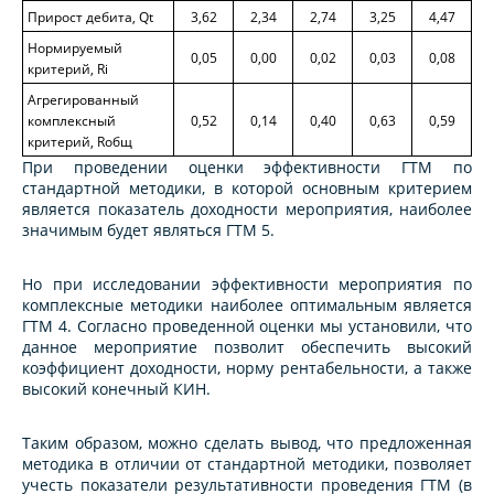
Прирост дебита, Qt
3,62
2,34
2,74
3,25
4,47
Нормируемый
0,05
0,00
0,02
0,03
0,08
критерий, Ri
Агрегированный
комплексный
0,52
0,14
0,40
0,63
0,59
критерий, Rобщ
При проведении оценки эффективности ГТМ по
стандартной методики, в которой основным критерием
является показатель доходности мероприятия, наиболее
значимым будет являться ГТМ 5.
Но при исследовании эффективности мероприятия по
комплексные методики наиболее оптимальным является
ГТМ 4. Согласно проведенной оценки мы установили, что
данное мероприятие позволит обеспечить высокий
коэффициент доходности, норму рентабельности, а также
высокий конечный КИН.
Таким образом, можно сделать вывод, что предложенная
методика в отличии от стандартной методики, позволяет
учесть показатели результативности проведения ГТМ (в