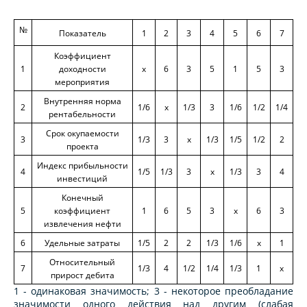
№
Показатель
1
2
3
4
5
6
7
Коэффициент
1
доходности
х
6
3
5
1
5
3
мероприятия
Внутренняя норма
2
1/6
х
1/3
3
1/6
1/2
1/4
рентабельности
Срок окупаемости
3
1/3
3
х
1/3
1/5
1/2
2
проекта
Индекс прибыльности
4
1/5
1/3
3
х
1/3
3
4
инвестиций
Конечный
5
коэффициент
1
6
5
3
х
6
3
извлечения нефти
6
Удельные затраты
1/5
2
2
1/3
1/6
х
1
Относительный
7
1/3
4
1/2
1/4
1/3
1
х
прирост дебита
1 - одинаковая значимость; 3 - некоторое преобладание
значимости одного действия над другим (слабая