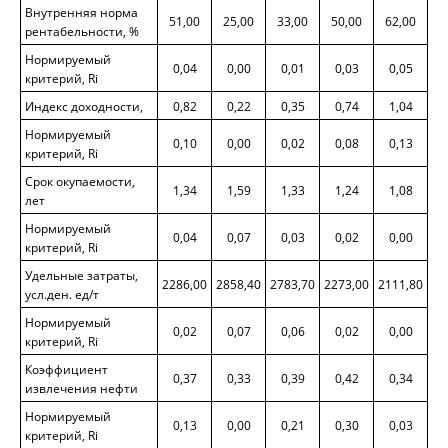
Внутренняя норма
51,00
25,00
33,00
50,00
62,00
рентабельности, %
Нормируемый
0,04
0,00
0,01
0,03
0,05
критерий, Ri
Индекс доходности,
0,82
0,22
0,35
0,74
1,04
Нормируемый
0,10
0,00
0,02
0,08
0,13
критерий, Ri
Срок окупаемости,
1,34
1,59
1,33
1,24
1,08
лет
Нормируемый
0,04
0,07
0,03
0,02
0,00
критерий, Ri
Удельные затраты,
2286,00
2858,40
2783,70
2273,00
2111,80
усл.ден. ед/т
Нормируемый
0,02
0,07
0,06
0,02
0,00
критерий, Ri
Коэффициент
0,37
0,33
0,39
0,42
0,34
извлечения нефти
Нормируемый
0,13
0,00
0,21
0,30
0,03
критерий, Ri