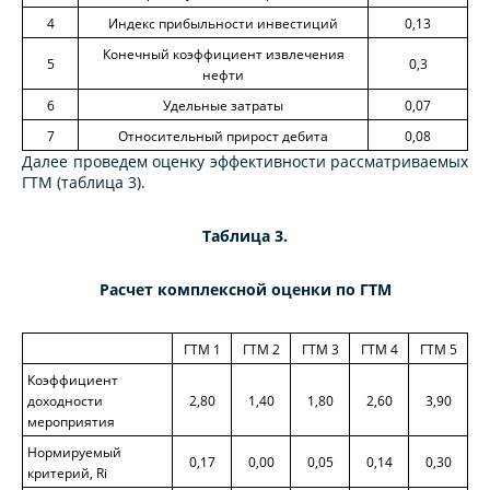
4
Индекс прибыльности инвестиций
0,13
Конечный коэффициент извлечения
5
0,3
нефти
6
Удельные затраты
0,07
7
Относительный прирост дебита
0,08
Далее проведем оценку эффективности рассматриваемых
ГТМ (таблица 3).
Таблица 3.
Расчет комплексной оценки по ГТМ
ГТМ 1
ГТМ 2
ГТМ 3
ГТМ 4
ГТМ 5
Коэффициент
доходности
2,80
1,40
1,80
2,60
3,90
мероприятия
Нормируемый
0,17
0,00
0,05
0,14
0,30
критерий, Ri