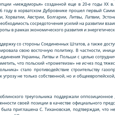
ции «междуморья» созданной еще в 20-е годы XX в. [
16 году в хорватском Дубровнике прошел первый Самм
 Хорватии, Австрии, Болгарии, Литвы, Латвии, Эстони
еобходимость сосредоточения усилий на развитии взаи
пы в рамках экономического развития и энергетической 
ержку со стороны Соединенных Штатов, а также досту
ировала свою восточную политику. В частности, иници
ъединения Украины, Литвы и Польши с целью сотруднич
аметить, что польский «прометеизм» не исчез под тяже
ольника» стало противодействие строительству газоп
к угрозу не только собственной, но и общеевропейской
 Люблинского треугольника поддержали оппозиционное
женности своей позиции в качестве официального предс
а была приглашена С. Тихановская, подтверждая, что 