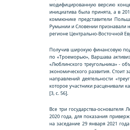
модифицированную версию концеп
инициатива была принята, а в 20
коммюнике представители Польши,
Румынии и Словении признавали н
регионе Центрально-Восточной Евро
Получив широкую финансовую подд
по «Троеморью», Варшава активиз
«Люблинского треугольника» - об
экономического развития. Стоит з
направлений деятельности «треуг
которое участники расценивали ка
[3, с. 56].
Все три государства-основателя
2020 года, для показания привер
на заседание 29 января 2021 год