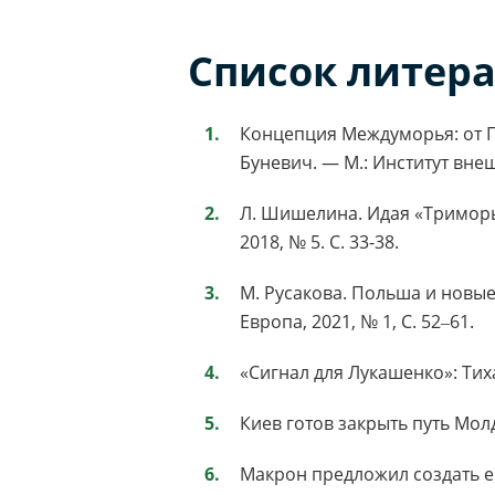
Список литер
Концепция Междуморья: от Пи
Буневич. — М.: Институт вне
Л. Шишелина. Идая «Триморь
2018, № 5. С. 33-38.
М. Русакова. Польша и новы
Европа, 2021, № 1, С. 52‒61.
«Сигнал для Лукашенко»: Ти
Киев готов закрыть путь Молд
Макрон предложил создать е