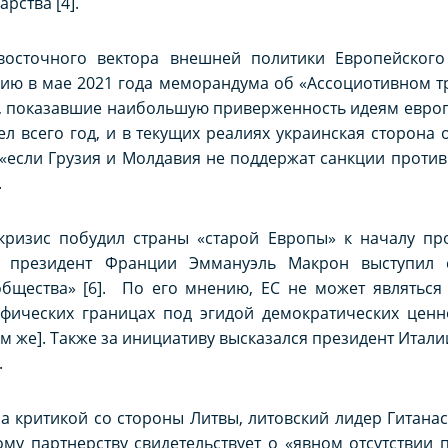
рства [4].
восточного вектора внешней политики Европейского
ию в мае 2021 года меморандума об «Ассоциотивном тр
, показавшие наибольшую приверженность идеям европ
л всего год, и в текущих реалиях украинская сторона 
 «если Грузия и Молдавия не поддержат санкции проти
.
ризис побудил страны «старой Европы» к началу пр
а президент Франции Эммануэль Макрон выступил 
общества» [6]. По его мнению, ЕС не может являться
фических границах под эгидой демократических ценн
ам же]. Также за инициативу высказался президент Итали
.
 критикой со стороны Литвы, литовский лидер Гитанас
ому партнерству свидетельствует о «явном отсутствии 