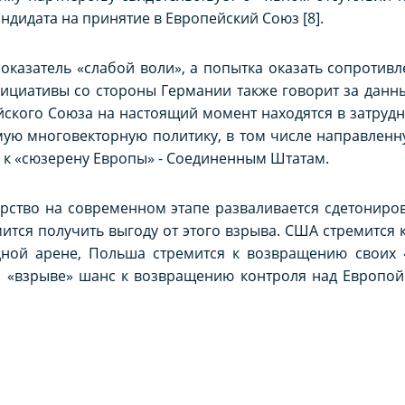
ндидата на принятие в Европейский Союз [8].
оказатель «слабой воли», а попытка оказать сопротивл
циативы со стороны Германии также говорит за данны
ского Союза на настоящий момент находятся в затруд
мую многовекторную политику, в том числе направлен
 к «сюзерену Европы» - Соединенным Штатам.
ерство на современном этапе разваливается сдетонир
ится получить выгоду от этого взрыва. США стремится
ной арене, Польша стремится к возвращению своих «
м «взрыве» шанс к возвращению контроля над Европой