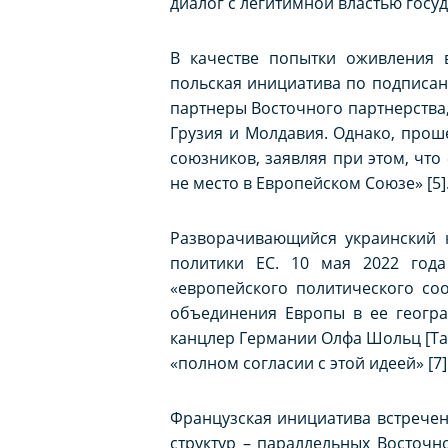
диалог с легитимной властью госуда
В качестве попытки оживления 
польская инициатива по подписан
партнеры Восточного партнерства
Грузия и Молдавия. Однако, проше
союзников, заявляя при этом, что
не место в Европейском Союзе» [5]
Разворачивающийся украинский к
политики ЕС. 10 мая 2022 год
«европейского политического со
объединения Европы в ее геогра
канцлер Германии Олфа Шольц
[Т
«полном согласии с этой идеей» [7]
Французская инициатива встречена
структур – параллельных Восточн