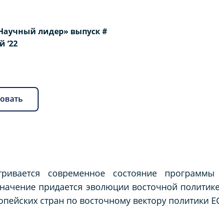
Научный лидер» выпуск #
й ‘22
овать
тривается современное состояние программы 
значение придается эволюции восточной политик
ропейских стран по восточному вектору политики Е