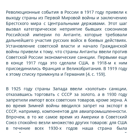
Революционные события в России в 1917 году привели к
выходу страны из Первой Мировой войны и заключению
Брестского мира с Центральными державами. Этот шаг
вызвал категорическое неприятие бывших союзников
Российской империи по Антанте, которые требовали
дальнейшего участия русских войск в боевых действиях.
Установление советской власти и начало Гражданской
войны привели к тому, что страны Антанты ввели против
Советской России экономические санкции. Первыми еще
в конце 1917 года это сделали США, в 1918-м к ним
присоединились Франция и Великобритания. В 1919 году
к этому списку примкнула и Германия [4, с. 159].
В 1925 году страны Запада ввели «золотые» санкции,
отказавшись торговать с СССР за золото, а в 1930 году
запретили импорт всех советских товаров, кроме зерна. А
во время Зимней войны вводился запрет на экспорт в
СССР, например, компонентов для авиапромышленности.
Впрочем, в то же самое время из Америки в Советский
Союз спокойно везли множество других товаров: для США
в течение всех 1930-х годов наша страна была