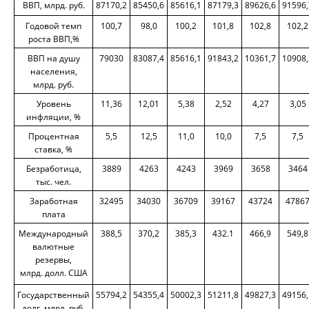
ВВП, млрд. руб.
87170,2
85450,6
85616,1
87179,3
89626,6
91596,
Годовой темп
100,7
98,0
100,2
101,8
102,8
102,2
роста ВВП,%
ВВП на душу
79030
83087,4
85616,1
91843,2
10361,7
10908,
населения,
млрд. руб.
Уровень
11,36
12,01
5,38
2,52
4,27
3,05
инфляции, %
Процентная
5,5
12,5
11,0
10,0
7,5
7,5
ставка, %
Безработица,
3889
4263
4243
3969
3658
3464
тыс. чел.
Заработная
32495
34030
36709
39167
43724
4786
плата
Международный
388,5
370,2
385,3
432.1
466,9
549,8
валютные
резервы,
млрд. долл. США
Государственный
55794,2
54355,4
50002,3
51211,8
49827,3
49156,
долг, млрд. руб.