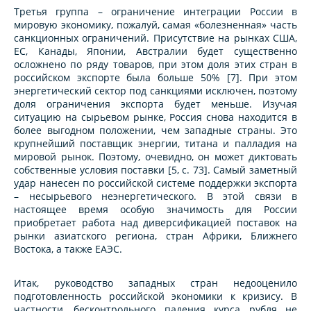
Третья группа – ограничение интеграции России в
мировую экономику, пожалуй, самая «болезненная» часть
санкционных ограничений. Присутствие на рынках США,
ЕС, Канады, Японии, Австралии будет существенно
осложнено по ряду товаров, при этом доля этих стран в
российском экспорте была больше 50% [7]. При этом
энергетический сектор под санкциями исключен, поэтому
доля ограничения экспорта будет меньше. Изучая
ситуацию на сырьевом рынке, Россия снова находится в
более выгодном положении, чем западные страны. Это
крупнейший поставщик энергии, титана и палладия на
мировой рынок. Поэтому, очевидно, он может диктовать
собственные условия поставки [5, с. 73]. Самый заметный
удар нанесен по российской системе поддержки экспорта
– несырьевого неэнергетического. В этой связи в
настоящее время особую значимость для России
приобретает работа над диверсификацией поставок на
рынки азиатского региона, стран Африки, Ближнего
Востока, а также ЕАЭС.
Итак, руководство западных стран недооценило
подготовленность российской экономики к кризису. В
частности, бесконтрольного падения курса рубля не