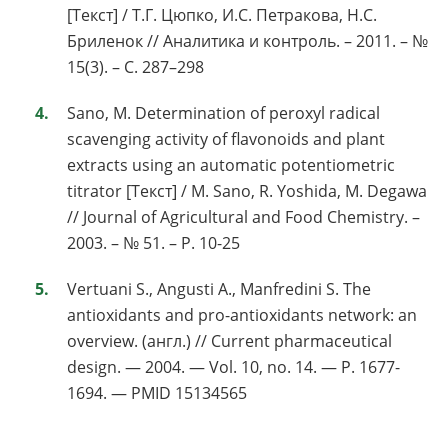
[Текст] / Т.Г. Цюпко, И.С. Петракова, Н.С.
Бриленок // Аналитика и контроль. – 2011. – №
15(3). – С. 287–298
Sano, M. Determination of peroxyl radical
scavenging activity of flavonoids and plant
extracts using an automatic potentiometric
titrator [Текст] / M. Sano, R. Yoshida, M. Degawa
// Journal of Agricultural and Food Chemistry. –
2003. – № 51. – Р. 10-25
Vertuani S., Angusti A., Manfredini S. The
antioxidants and pro-antioxidants network: an
overview. (англ.) // Current pharmaceutical
design. — 2004. — Vol. 10, no. 14. — P. 1677-
1694. — PMID 15134565