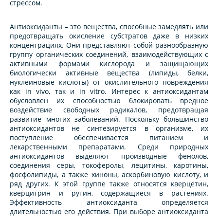
стрессом.
Антиоксиданты – это вещества, способные замедлять или
предотвращать окисление субстратов даже в низких
концентрациях. Они представляют собой разнообразную
группу органических соединений, взаимодействующих с
активными формами кислорода и защищающих
биологически активные вещества (липиды, белки,
нуклеиновые кислоты) от окислительного повреждения
как in vivo, так и in vitro. Интерес к антиоксидантам
обусловлен их способностью блокировать вредное
воздействие свободных радикалов, предотвращая
развитие многих заболеваний. Поскольку большинство
антиоксидантов не синтезируется в организме, их
поступление обеспечивается питанием и
лекарственными препаратами. Среди природных
антиоксидантов выделяют производные фенолов,
соединения серы, токоферолы, лецитины, каротины,
фосфолипиды, а также хиноны, аскорбиновую кислоту, и
ряд других. К этой группе также относятся кверцетин,
кверцитрин и рутин, содержащиеся в растениях.
Эффективность антиоксиданта определяется
длительностью его действия. При выборе антиоксиданта