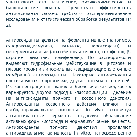
учитываются его назначение, физико-химические и
биологические свойства. Предсказать эффективность
антиоксиданта сложно, требуются экспериментальные
исследования и статистическая обработка результатов [1;
2].
Антиоксиданты делятся на ферментативные (например,
супероксиддисмутаза, каталаза, пероксидазы) и
неферментативные (аскорбиновая кислота, токоферол, β-
каротин, ликопин, полифенолы). По растворимости
выделяют гидрофильные (действующие в цитозоле и
плазме крови) и липофильные (защищающие клеточные
мембраны) антиоксиданты. Некоторые антиоксиданты
синтезируются в организме, другие поступают с пищей.
Их концентрация в тканях и биологических жидкостях
варьируется. Другой подход к классификации – деление
на антиоксиданты прямого и косвенного действия.
Антиоксиданты косвенного действия влияют на
свободнорадикальное окисление in vivo, активируя
антиоксидантные ферменты, подавляя образование
активных форм кислорода и нормализуя обмен веществ.
Антиоксиданты прямого действия проявляют
антирадикальную активность in vitro, непосредственно