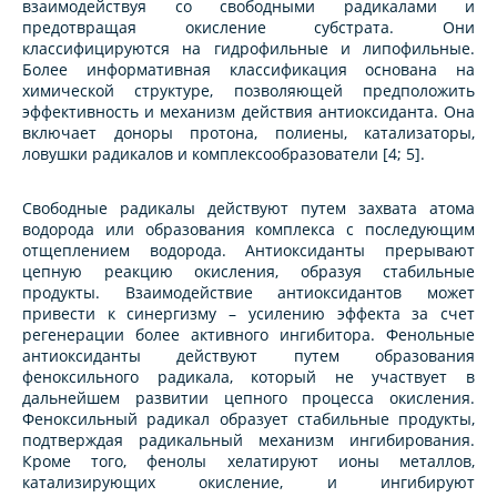
взаимодействуя со свободными радикалами и
предотвращая окисление субстрата. Они
классифицируются на гидрофильные и липофильные.
Более информативная классификация основана на
химической структуре, позволяющей предположить
эффективность и механизм действия антиоксиданта. Она
включает доноры протона, полиены, катализаторы,
ловушки радикалов и комплексообразователи [4; 5].
Свободные радикалы действуют путем захвата атома
водорода или образования комплекса с последующим
отщеплением водорода. Антиоксиданты прерывают
цепную реакцию окисления, образуя стабильные
продукты. Взаимодействие антиоксидантов может
привести к синергизму – усилению эффекта за счет
регенерации более активного ингибитора. Фенольные
антиоксиданты действуют путем образования
феноксильного радикала, который не участвует в
дальнейшем развитии цепного процесса окисления.
Феноксильный радикал образует стабильные продукты,
подтверждая радикальный механизм ингибирования.
Кроме того, фенолы хелатируют ионы металлов,
катализирующих окисление, и ингибируют