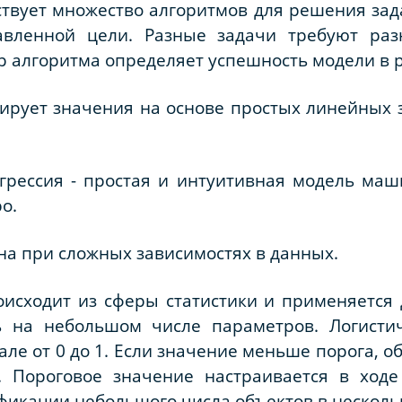
вует множество алгоритмов для решения зада
тавленной цели. Разные задачи требуют ра
 алгоритма определяет успешность модели в 
ирует значения на основе простых линейных 
рессия - простая и интуитивная модель маши
о.
на при сложных зависимостях в данных.
оисходит из сферы статистики и применяется
ь на небольшом числе параметров. Логисти
але от 0 до 1. Если значение меньше порога, о
у. Пороговое значение настраивается в ходе
фикации небольшого числа объектов в нескольк