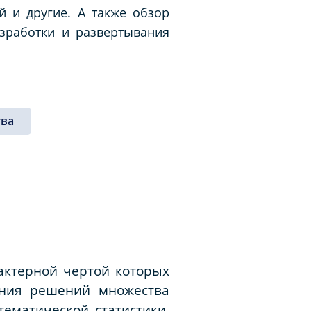
й и другие. А также обзор
зработки и развертывания
ва
рактерной чертой которых
ения решений множества
тематической статистики,