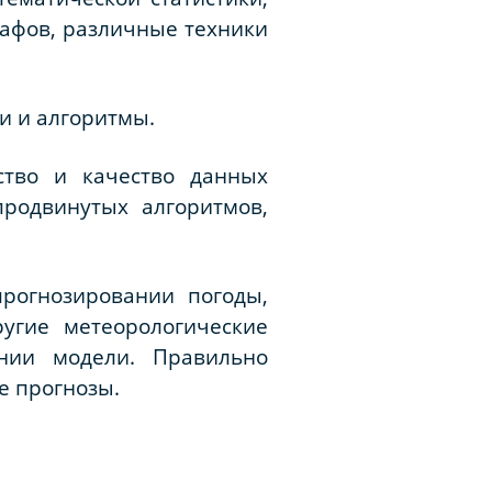
рафов, различные техники
и и алгоритмы.
ство и качество данных
родвинутых алгоритмов,
прогнозировании погоды,
ругие метеорологические
нии модели. Правильно
е прогнозы.