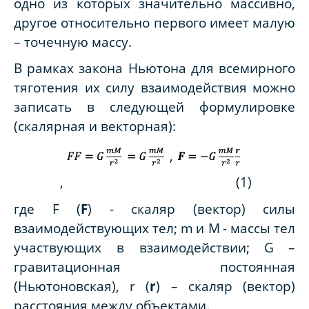
одно из которых значительно массивно,
другое относительно первого имеет малую
– точечную массу.
В рамках закона Ньютона для всемирного
тяготения их силу взаимодействия можно
записать в следующей формулировке
(скалярная и векторная):
,
, (1)
где
F
(
F
) - скаляр (вектор) силы
взаимодействующих тел;
m
и
M
- массы тел
участвующих в взаимодействии;
G
–
гравитационная постоянная
(Ньютоновская),
r
(
r
) – скаляр (вектор)
расстояния между объектами.