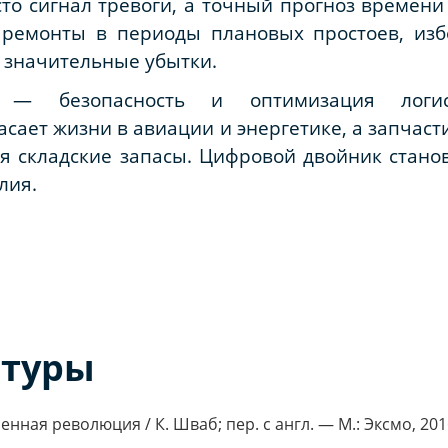
о сигнал тревоги, а точный прогноз времени 
 ремонты в периоды плановых простоев, из
т значительные убытки.
 — безопасность и оптимизация логис
асает жизни в авиации и энергетике, а запчас
я складские запасы. Цифровой двойник стано
лия.
атуры
ная революция / К. Шваб; пер. с англ. — М.: Эксмо, 2016