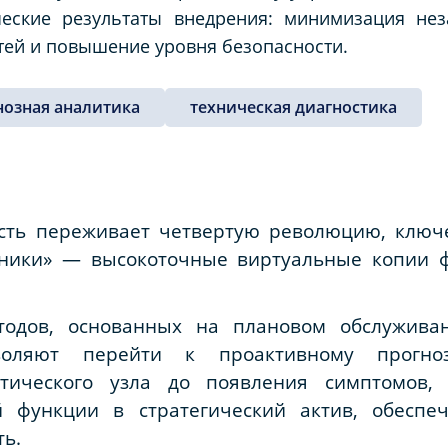
ческие результаты внедрения: минимизация нез
тей и повышение уровня безопасности.
нозная аналитика
техническая диагностика
ть переживает четвертую революцию, ключ
йники» — высокоточные виртуальные копии ф
одов, основанных на плановом обслужива
оляют перейти к проактивному прогно
итического узла до появления симптомов,
й функции в стратегический актив, обесп
ь.