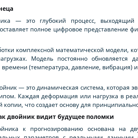
неца
ника — это глубокий процесс, выходящий 
составляет полное цифровое представление ф
ботки комплексной математической модели, к
агрузках. Модель постоянно обновляется д
о времени (температура, давление, вибрация) 
ойник — это динамическая система, которая 
ипом. Каждая деформация или нагрузка в реа
й копии, что создает основу для принципиальн
ак двойник видит будущее поломки
ойника к прогнозированию основана на дв
альных параметров с реальными данными 