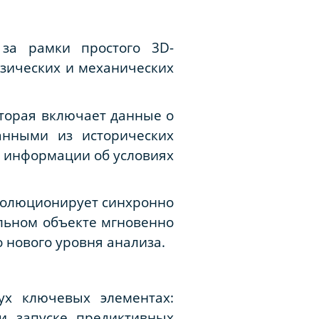
за рамки простого 3D-
изических и механических
оторая включает данные о
анными из исторических
и информации об условиях
эволюционирует синхронно
льном объекте мгновенно
о нового уровня анализа.
ух ключевых элементах:
и запуске предиктивных