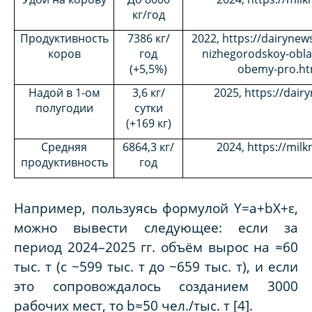
кг
/
год
Продуктивность
7386 кг
/
2022, https://dairynew
коров
год
nizhegorodskoy-oblas
(+5,5%)
obemy-pro.ht
Надой в 1-ом
3,6 кг
/
2025, https://dair
полугодии
сутки
(
+169
кг)
Средняя
6864,3 кг
/
2024, https://mil
продуктивность
год
Например, пользуясь формулой
Y=a+bX+ε
,
можно вывести следующее: если за
период 2024–2025 гг. объём вырос на ≈60
тыс. т (с ~599 тыс. т до ~659 тыс. т), и если
это сопровождалось созданием 3000
рабочих мест, то b≈50 чел./тыс. т [4].