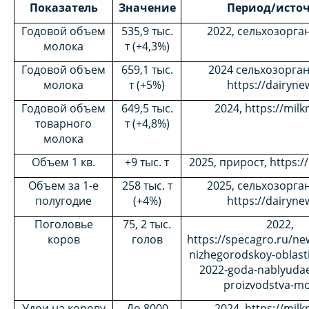
Показатель
Значение
Период
/
исто
Годовой объем
535,9 тыс.
2022, сельхозорга
молока
т (+4,3%)
Годовой объем
659,1 тыс.
2024 сельхозорга
молока
т (+5%)
https://dairyne
Годовой объем
649,5 тыс.
2024, https://mil
товарного
т (+4,8%)
молока
Объем 1 кв.
+9 тыс. т
2025, прирост, https:/
Объем за 1-е
258 тыс. т
2025, сельхозорга
полугодие
(+4%)
https://dairyne
Поголовье
75, 2 тыс.
2022,
коров
голов
https://specagro.ru/ne
nizhegorodskoy-oblast
2022-goda-nablyudae
proizvodstva-mo
Удои на корову
До 8000
2024, https://mil