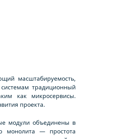
ющий масштабируемость,
к системам традиционный
аким как микросервисы.
вития проекта.
ные модули объединены в
во монолита — простота