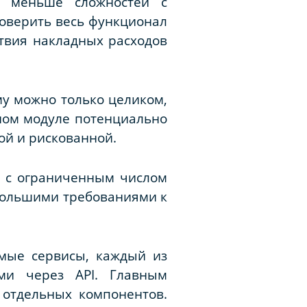
, меньше сложностей с
роверить весь функционал
ствия накладных расходов
му можно только целиком,
ном модуле потенциально
ой и рискованной.
й с ограниченным числом
небольшими требованиями к
имые сервисы, каждый из
гими через
API
. Главным
отдельных компонентов.