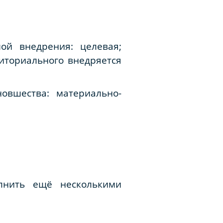
мой внедрения: целевая;
риториального внедряется
овшества: материально-
лнить ещё несколькими