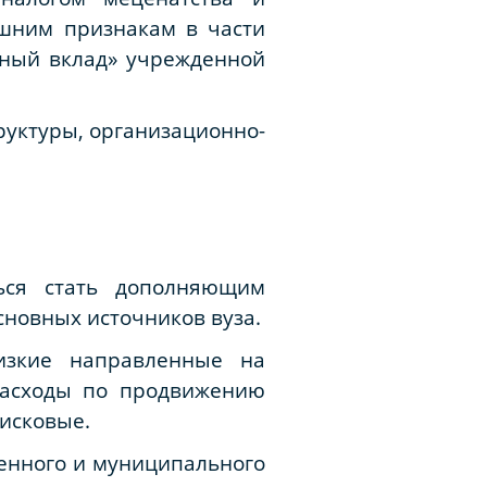
шним признакам в части
чный вклад» учрежденной
руктуры, организационно-
.
ься стать дополняющим
сновных источников вуза.
изкие направленные на
расходы по продвижению
рисковые.
енного и муниципального