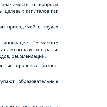
я значимость и вопросы
ды целевых капиталов как
ии приводимой в трудах
 инновации: По частоте
ть во всех вузах страны.
одов, рекомендаций.
ьные, правовые, бизнес-
упают образовательные
налогом меценатства и