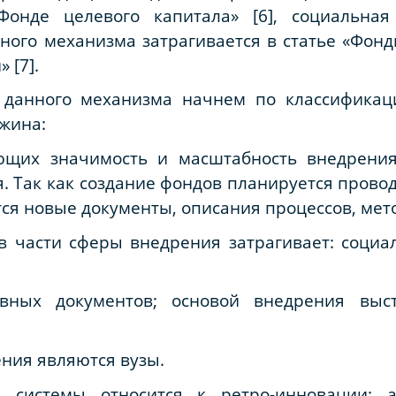
онде целевого капитала» [6], социальна
ного механизма затрагивается в статье «Фон
 [7].
 данного механизма начнем по классификац
ожина:
ющих значимость и масштабность внедрения
 Так как создание фондов планируется проводи
ся новые документы, описания процессов, мет
 части сферы внедрения затрагивает: социал
вных документов; основой внедрения выст
ния являются вузы.
 системы относится к ретро-инновации: а