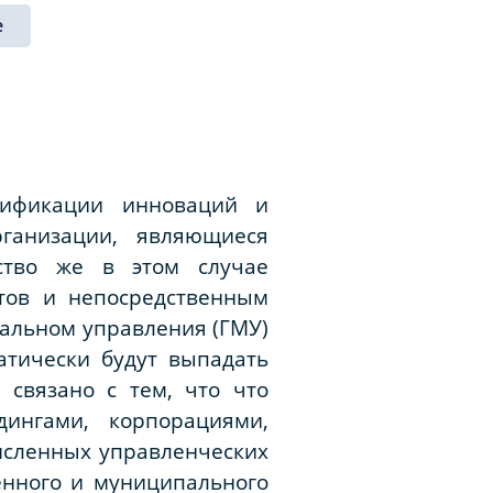
е
сификации инноваций и
ганизации, являющиеся
рство же в этом случае
атов и непосредственным
пальном управления (ГМУ)
атически будут выпадать
связано с тем, что что
дингами, корпорациями,
исленных управленческих
енного и муниципального