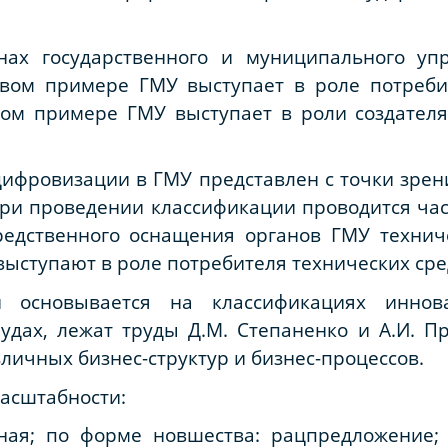
нах государственного и муниципального уп
вом примере ГМУ выступает в роле потреби
ором примере ГМУ выступает в роли создател
ифровизации в ГМУ представлен с точки зрен
ри проведении классификации проводится час
средственного оснащения органов ГМУ техни
выступают в роле потребителя технических сре
и основывается на классификациях инно
удах, лежат труды Д.М. Степаненко и А.И. Пр
личных бизнес-структур и бизнес-процессов.
масштабности:
ная; по форме новшества: рацпредложение;