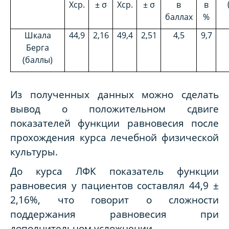
Хср.
± σ
Хср.
± σ
в
в
баллах
%
Шкала
44,9
2,16
49,4
2,51
4,5
9,7
Берга
(баллы)
Из полученных данных можно сделать
вывод о положительном сдвиге
показателей функции равновесия после
прохождения курса лечебной физической
культуры.
До курса ЛФК показатель функции
равновесия у пациентов составлял 44,9 ±
2,16%, что говорит о сложности
поддержания равновесия при
дополнительном усложнении.