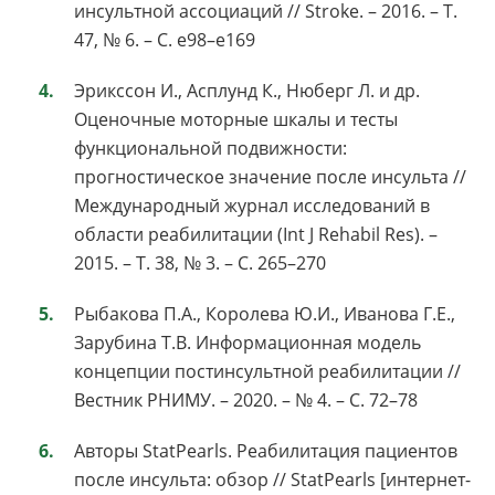
инсультной ассоциаций // Stroke. – 2016. – Т.
47, № 6. – С. e98–e169
Эрикссон И., Асплунд К., Нюберг Л. и др.
Оценочные моторные шкалы и тесты
функциональной подвижности:
прогностическое значение после инсульта //
Международный журнал исследований в
области реабилитации (Int J Rehabil Res). –
2015. – Т. 38, № 3. – С. 265–270
Рыбакова П.А., Королева Ю.И., Иванова Г.Е.,
Зарубина Т.В. Информационная модель
концепции постинсультной реабилитации //
Вестник РНИМУ. – 2020. – № 4. – С. 72–78
Авторы StatPearls. Реабилитация пациентов
после инсульта: обзор // StatPearls [интернет-