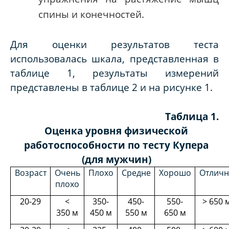
спины и конечностей.
Для оценки результатов теста
использовалась шкала
, представленная в
таблице 1, р
езультаты измерений
представлены в таблице 2 и на рисунке 1.
Таблица 1.
Оценка уровня физической
работоспособности по тесту Купера
(для мужчин)
Возраст
Очень
Плохо
Средне
Хорошо
Отличн
плохо
20-29
<
350-
450-
550-
> 650 
350 м
450 м
550 м
650 м