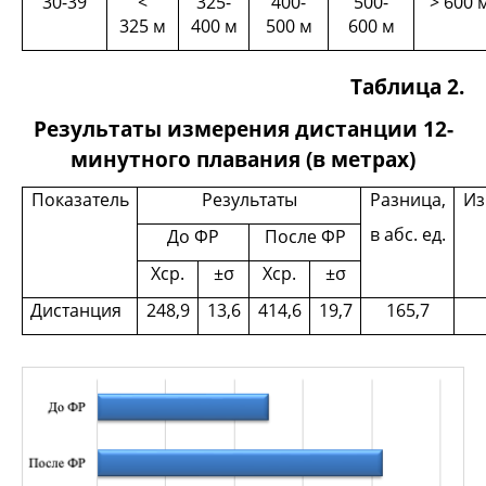
30-39
<
325-
400-
500-
> 600 
325 м
400 м
500 м
600 м
Таблица 2.
Результаты измерения дистанции 12-
минутного плавания (в метрах)
Показатель
Результаты
Разница,
Из
в абс. ед.
До ФР
После ФР
Хср.
±σ
Хср.
±σ
Дистанция
248,9
13,6
414,6
19,7
165,7