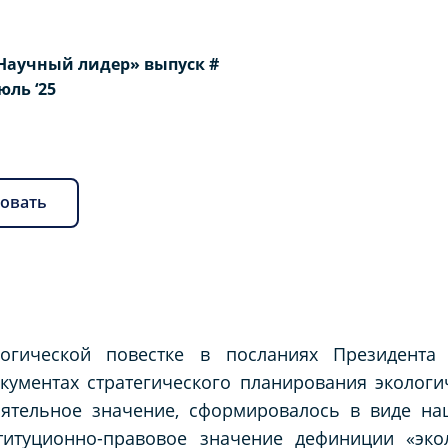
Научный лидер» выпуск #
Июль ‘25
овать
огической повестке в посланиях Президента
ументах стратегического планирования экологи
оятельное значение, сформировалось в виде на
титуционно-правовое значение дефиниции «экол