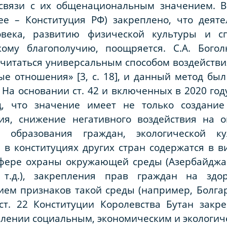
связи с их общенациональным значением. В 
ее – Конституция РФ) закреплено, что деяте
века, развитию физической культуры и сп
кому благополучию, поощряется. С.А. Бого
считаться универсальным способом воздейств
е отношения» [3, с. 18], и данный метод бы
а основании ст. 42 и включенных в 2020 году в 
д, что значение имеет не только создание
ния, снижение негативного воздействия на 
о образования граждан, экологической к
 в конституциях других стран содержатся в 
 сфере охраны окружающей среды (Азербайджа
 т.д.), закрепления прав граждан на здо
ем признаков такой среды (например, Болгар
ст. 22 Конституции Королевства Бутан закр
влении социальным, экономическим и экологич