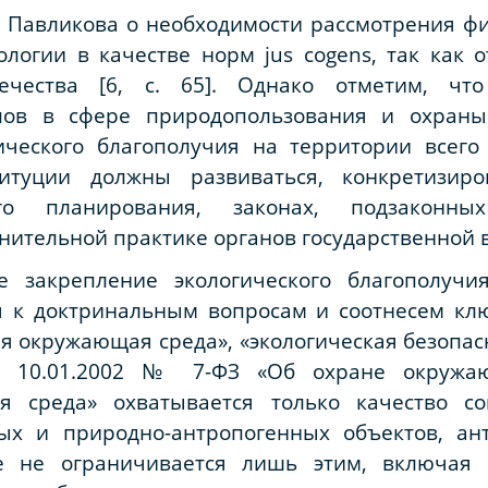
 Павликова о
необходимости рассмотрения ф
ологии в качестве норм jus cogens, так как 
вечества [6, с. 65]. Однако отметим, чт
пов в сфере природопользования и охран
гического благополучия на территории всего
итуции должны развиваться, конкретизиро
ого планирования, законах, подзаконны
ительной практике органов государственной в
ое закрепление экологического благополуч
я к доктринальным вопросам и соотнесем кл
 окружающая среда», «экологическая безопасн
т 10.01.2002 № 7-ФЗ «Об охране окружа
я среда» охватывается только качество со
ых и природно-антропогенных объектов, ант
ие не ограничивается лишь этим, включая 