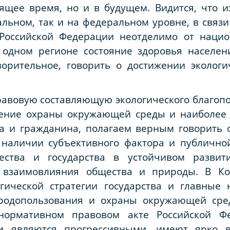
ящее время, но и в будущем. Видится, что и
альном, так и на федеральном уровне, в связи
Российской Федерации неотделимо от нацио
в одном регионе состояние здоровья насел
ворительное, говорить о достижении экологи
равовую составляющую экологического благоп
чение охраны окружающей среды и наиболее 
ка и гражданина, полагаем верным говорить 
наличии субъективного фактора и публично
ества и государства в устойчивом разви
 взаимовлияния общества и природы. В К
гической стратегии государства и главные 
родопользования и охраны окружающей ср
ормативном правовом акте Российской Ф
ии являются прогрессивными, имеют ярко