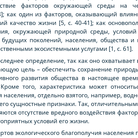
йствие факторов окружающей среды на ч
8]; как один из факторов, оказывающий влия
й качество жизни [5, с. 40-41]; как основоп
ния, окружающей природной среды, условий
 будущих поколений, населения, общества и 
ственными экосистемными услугами [1, с. 61].
следнее определение, так как оно охватывает
ающую цель – обеспечить сохранение природы
сивного развития общества в настоящее врем
Кроме того, характеристика может относить
населения, отдельно взятого, например, водно
 его сущностные признаки. Так, отличительным
яются отсутствие вредного воздействия факт
гоприятных условий его жизни.
ртов экологического благополучия населения