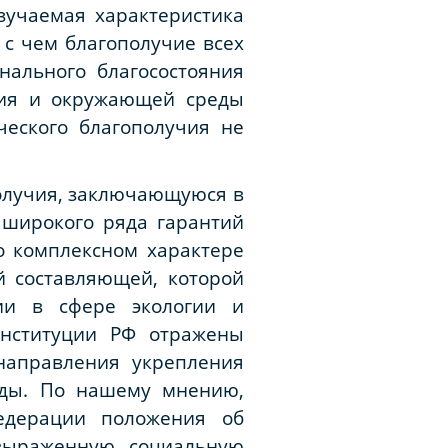
зучаемая характеристика
 с чем благополучие всех
нального благосостояния
ения и окружающей среды
ческого благополучия не
олучия, заключающуюся в
широкого ряда гарантий
о комплексном характере
й составляющей, которой
тии в сфере экологии и
онституции РФ отражены
направления укрепления
еды. По нашему мнению,
едерации положения об
 выраженную социальную