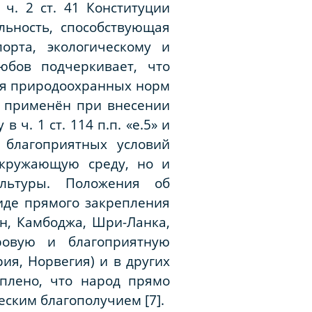
ч. 2 ст. 41 Конституции
льность, способствующая
орта, экологическому и
любов подчеркивает, что
ия природоохранных норм
л применён при внесении
ч. 1 ст. 114 п.п. «е.5» и
 благоприятных условий
окружающую среду, но и
ультуры. Положения об
виде прямого закрепления
н, Камбоджа, Шри-Ланка,
ровую и благоприятную
ия, Норвегия) и в других
еплено, что народ прямо
еским благополучием [7].