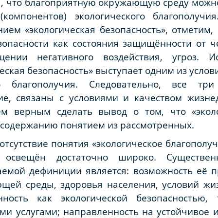
я, что благоприятную окружающую среду можн
компонентов) экологического благополучия
ием «экологическая безопасность», отметим,
опасности как состояния защищённости от че
щении негативного воздействия, угроз. И
еская безопасность» выступает одним из услов
го благополучия. Следовательно, все т
ие, связаны с условиями и качеством жизне
ем верным сделать вывод о том, что «эколо
 содержанию понятием из рассмотренных.
отсутствие понятия «экологическое благополуч
 освещён достаточно широко. Существен
емой дефиниции является: возможность её 
щей среды, здоровья населения, условий жиз
нность как экологической безопасностью,
и услугами; направленность на устойчивое и