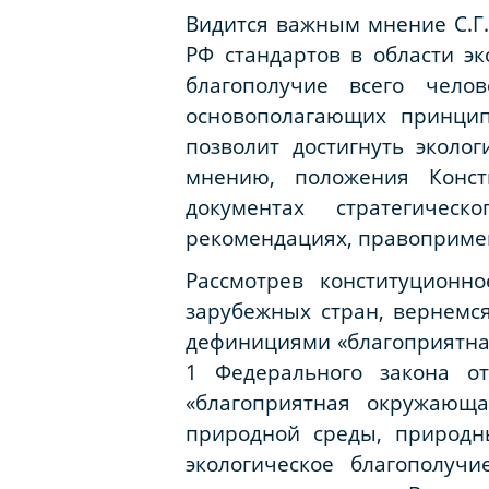
Видится важным мнение С.Г.
РФ стандартов в области эк
благополучие всего чело
основополагающих принци
позволит достигнуть эколо
мнению, положения Конст
документах стратегическ
рекомендациях, правопримен
Рассмотрев конституционн
зарубежных стран, вернемс
дефинициями «благоприятная
1 Федерального закона о
«благоприятная окружающа
природной среды, природн
экологическое благополуч