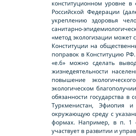
конституционном уровне в 
Российской Федерации (дал
укреплению здоровья чело
санитарно-эпидемиологичес
«метод экологизации может 
Конституции на общественны
поправок в Конституцию РФ. Н
«е.6» можно сделать выво
жизнедеятельности населе
повышение экологическог
экологическом благополучии
обязанности государства в
Туркменистан, Эфиопия и
окружающую среду с указани
формах. Например, в п. 1 
участвует в развитии и упра