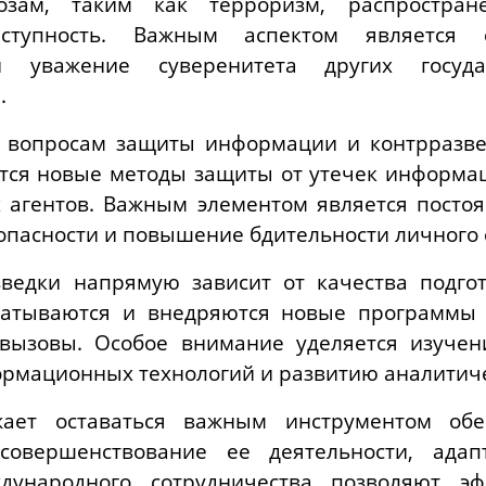
озам, таким как терроризм, распростран
ступность. Важным аспектом является 
 уважение суверенитета других госуд
.
 вопросам защиты информации и контрразве
тся новые методы защиты от утечек информац
 агентов. Важным элементом является посто
пасности и повышение бдительности личного 
ведки напрямую зависит от качества подго
батываются и внедряются новые программы
вызовы. Особое внимание уделяется изучен
рмационных технологий и развитию аналитиче
жает оставаться важным инструментом обе
 совершенствование ее деятельности, ад
ународного сотрудничества позволяют эф