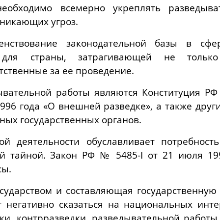
еобходимо всемерно укреплять разведыва
никающих угроз.
енствование законодательной базы в сфер
 для страны, затрагивающей не тольк
тственные за ее проведение.
вательной работы являются Конституция РФ
1996 года «О внешней разведке», а также дру
ых государственных органов.
ой деятельности обуславливает потребност
й тайной. Закон РФ № 5485-I от 21 июля 199
сы.
сударством и составляющая государственную 
 негативно сказаться на национальных инт
ки, контрразведки, разведывательной работы